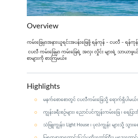
Overview
ကမ်းခြေမှာအနားယူရင်းအပန်းဖြေဖို့ ရန်ကုန် – ငပလီ
–
ရန်ကုန
ငပလီ
ကမ်းခြေမှာ
ကမ်းခြေရဲ့ အလှ၊ လှိုင်း
များရဲ့ သာယာဖွယ်
စာများကို
စားကြမယ်။
Highlights
မနက်စောစောတွင် ငပလီကမ်းခြေသို့ ရောက်ရှိပါမယ်၊
ကျွန်းခရီးစဉ်များ၊ ညောင်ပင်ကျွန်းကမ်းခြေ ၊ ရေပြာအ
သဲဖြူကျွန်း၊ Light House ၊ ပုလဲကျွန်း များသို့ သွ
မြရတနာဆုတောင်းပြည့်ပုထိုးတော်ကြီး၊ မဒေးတောင်