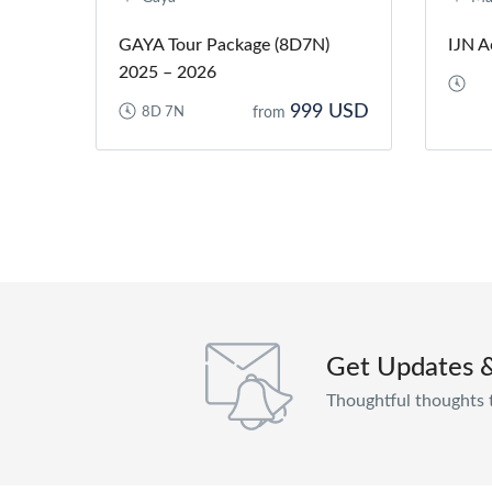
GAYA Tour Package (8D7N)
IJN A
2025 – 2026
999 USD
8D 7N
from
Get Updates 
Thoughtful thoughts 