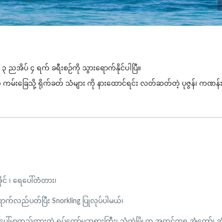
် ၃ ညအိပ် ၄ ရက် ခရီးစဉ်ကို သွားရောက်နိုင်ပါပြီ။
 ကမ်းခြေသို့ ရိုက်ခတ် သံများ
ကို
နားထောင်ရင်း
လတ်ဆတ်တဲ့ ပုဇွန်၊ ကဏန်
ိုင် ၊ ရေပေါ်တံတား၊
ားရောက်လည်ပတ်ပြီး Snorkling ပြုလုပ်ပါမယ်၊
ပေါ်မှာတည်ထားတဲ့ ရပ်တော်မူဘုရားကြီး၊ သံတွဲမြို့က အထင်ကရ အံတော်၊ ဆံ