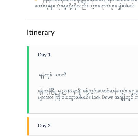
တော်ဘုရားသုံးဆူတို့ကိုလည်း သွားရောက်ဖူးမြှော်ပါမယ်
Itinerary
Day 1
ရန်ကုန် - ငပလီ
ရန်ကုန်မြို့ မှ ည (8 နာရီ) ခန့်တွင် အောင်ဆန်းကွင်း 
များအား ကြိုပေးသွားပါမယ်။ Lock Down အချိန်တွင် 
Day 2