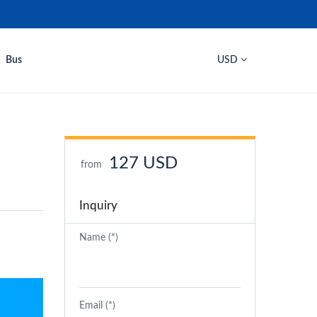
Bus
USD
127 USD
from
Inquiry
Name (*)
Email (*)