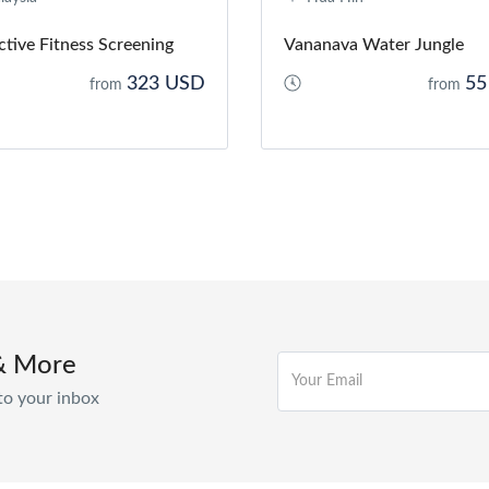
ctive Fitness Screening
Vananava Water Jungle
323 USD
55
from
from
& More
to your inbox