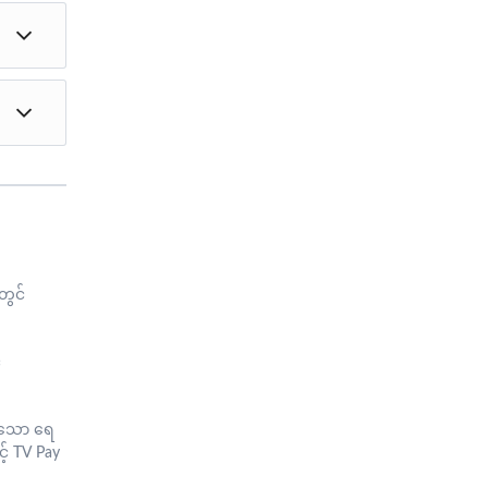
တား
်း၊
ကို
ါ်မှာ
မယ်။
်
ော်ရွ
တွင်
်
စွဲသော ရေ
င့် TV Pay