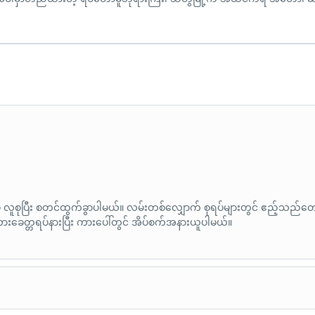
ရှေ့မှ လူစုပြီး စတင်ထွက်ခွာပါမယ်။ လမ်းတစ်လျှောက် စုရပ်များတွင် ဧည့်သည်တေ
ကားခေတ္တရပ်နားပြီး ကားပေါ်တွင် အိပ်စက်အနားယူပါမယ်။