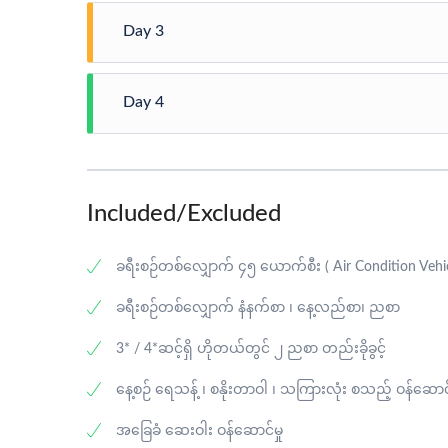
ငပလီ
Day 3
နံနက် (၄)နာရီ တွင် ဆက်လက်ထွက်ခွာပြီး မနက်စောစောတ
ငပလီ
စားသောက်ဆိုင်တွင် သုံးဆောင်ပြီး ဟိုတယ်တွင် Chec
Day 4
သုံးဆောင်ပါမယ်။
နံနက်စာ ကို ဟိုတယ် တွင်သုံးဆောင်ပြီး ကျွန်းခရီးစဉ
ငပလီ -ရန်ကုန်
စတဲ့နေရာများ ကို သွားရောက်လည်ပတ်ပြီး နေ့လည်စာကို
Light House၊ ပုလဲကျွန်း များသို့ သွားရောက်လည်ပတ်ပြီ
ဒေသစားသောက်ဆိုင်တွင် သုံးဆောင်ပြီးနောက် ဟိုတယ်
နံနက်စာကို ဟိုတယ်တွင် သုံးဆောင်ပြီး ဟိုတယ် မှ Che
Included/Excluded
တည်ထားတဲ့ ရပ်တော်မူဘုရားကြီး၊ သံတွဲမြို့က အထင်ကရ
သံတွဲဈေးတွင် ဒေသထွက်လက်ဆောင်များ ဝယ်ယူပြီးနောက
ခရီးစဉ်တစ်လျှောက် ၄၅ ယောက်စီး ( Air Condition Vehic
တွင် သုံးဆောင်ပြီးနောက် ရန်ကုန်သို့ ခရီးဆက်ပါမယ်။ ရန
င်ဖွယ် ခရီးစဉ်လေး ပြီးဆုံးမှာ ဖြစ်ပါတယ်။
ခရီးစဉ်တစ်လျှောက် နံနက်စာ ၊ နေ့လည်စာ၊ ညစာ
3* / 4*ဆင့်ရှိ ဟိုတယ်တွင် ၂ ညစာ တည်းခိုခွင့်
နေ့စဉ် ‌ရေသန့် ၊ စနိုးတာဝါ ၊ သကြားလုံး စသည့် ဝန်ဆောင်
အ‌ခြေခံ ဆေးဝါး ဝန်ဆောင်မှု