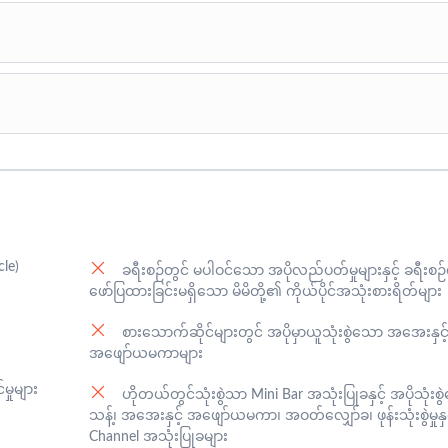
ွင် ငပလီကမ်းခြေသို့ ရောက်ရှိပါမယ်။ နံနက်စာကို ငပလီကမ်းခြေရှိ ဒေသ
k-in ဝင်ကာ အနားယူပါမယ်။ နေ့လည်စာ နှင့် ညစာကို ဒေသစားသောက်ဆိုင်တွင်
်များ ကိုစတင်လည်ပတ်ပါမယ်။ ညောင်ပင်ကျွန်းကမ်းခြေ၊ ရေပြာအိုင်၊ ရေပေါ်တံ
 Paradise ရှိစားသောက်ဆိုင်တွင် သုံးဆောင်ပါမယ်။ ဆက်လက်ပြီး သဲဖြူကျွန
း Snorkling ပြုလုပ်ပါမယ်။ ညနေပိုင်းတွင် Hotel သို့ပြန်ကာ အနားယူပြီး ညစာ
တွင် အေးချမ်းစွာအိပ်စက်အနားယူပါမယ်။
ck – out ပြုလုပ်ပါမယ်။ မြရတနာဆုတောင်းပြည့်ပုထိုးတော်ကြီး၊ မဒေးတောင်ပေ
 အံတော်၊ ဆံတော်၊ နံတော်ဘုရားသုံးဆူတို့ကိုလည်း သွားရောက်ဖူးမြှော်ပါ
် ရန်ကုန်သို့ ပြန်လည်ထွက်ခွာပါမယ်။ နေ့လည်စာ ကို ဒေသစားသောက်ဆိုင
le)
်ကုန်မြို့ သို့ ညဦးပိုင်းတွင် အဆင်ပြေချောမွေ့စွာ ပြန်လည်ရောက်ပြီးနောက် ပျ
ခရီးစဉ်တွင် မပါဝင်သော အပိုလည်ပတ်မှုများနှင့် ခရီးစဉ်
ဖော်ပြထားခြင်းမရှိသော မိမိတို့၏ ကိုယ်ပိုင်အသုံးစားရိတ်များ
စားသောက်ဆိုင်များတွင် အပိုမှာယူသုံးစွဲသော အအေးနှင့
အဖျော်ယမကာများ
မှုများ
ဟိုတယ်တွင်သုံးစွဲသာ Mini Bar အသုံးပြုခနှင့် အပိုသုံး
သန့်၊ အအေးနှင့် အဖျော်ယမကာ၊ အဝတ်လျှော်ခ၊ ဖုန်းသုံးစွဲမှုနှ
Channel အသုံးပြုခများ