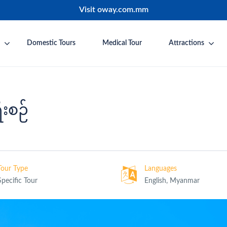
Visit oway.com.mm
Domestic Tours
Medical Tour
Attractions
ီးစဉ်
Tour Type
Languages
Specific Tour
English, Myanmar