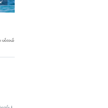
း
၊
ပင်လယ်
တော်၊ နံ