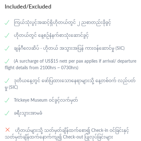
ပြီး ပျော်ရွှင်စွာ လေ့လာလည်ပတ်ကြပါမည်။
အထိဖြစ်ပါသည်။)
Included/Excluded
· ထို့နောက် Souvenir Shop တွင် ပျော်ရွှင်စွာဈေးဝယ်ထွက်
· SIC transfer အနေဖြင့် လေယာဉ်မထွက်ခွာမီ (၄) နာရီအလို
ကြယ်သုံးပွင့်အဆင့်ရှိဟိုတယ်တွင် ၂ ညစာတည်းခိုခွင့်
ကြပြီးနောက် Chocolate Gallery သို့ ဆက်လက်၍
တွင် ဟိုတယ်မှ လေဆိပ်သို့ ပို့ဆောင်ရန်အတွက် လာရောက်
သွားရောက်လေ့လာပြီး စိတ်ကြိုက်ဈေးဝယ်ထွက်ပါမည်။
ခေါ်ဆောင်မည်ဖြစ်ပါသည်။
ဟိုတယ်တွင် နေ့စဉ်နံနက်စာသုံးဆောင်ခွင့်
· ထိုမှတဆင့် Garden by the Bay ၏ အပြင်ဘက်တွင် ပျော်
· ထိုမှတဆင့် ချန်ဂီအပြည်ပြည်ဆိုင်ရာလေဆိပ်သို့ ရောက်ရှိ
ချန်ဂီလေဆိပ် - ဟိုတယ် အသွားအပြန် ကားဝန်ဆောင်မှု (SIC)
ရွှင်စွာအမှတ်တရစိတ်ကြိုက်ဓာတ်ပုံများရိုက်ရန်အတွက် မိနစ်
ပြီး ပျော်ရွှင်ဖွယ်ခရီးစဉ်ပြီးဆုံးမည်ဖြစ်ပါသည်။
(၃၀) အချိန်ပေးပါမည်။ (exclude Flower Dome, Cloud
(A surcharge of US$15 nett per pax applies if arrival/ departure
Forest & OCBC Skyway)
flight details from 2100hrs ~ 0730hrs)
· SIC Half Day City Tour ပြီးချိန်တွင် ဟိုတယ်သို့ ပြန်လည်
ဒုတိယနေ့တွင် ဖော်ပြထားသောနေရာများသို့ နေ့တစ်ဝက် လည်ပတ်
ပို့ဆောင်ပေးပါမည်။
မှု (SIC)
· ဟိုတယ်တွင် ခေတ္တခဏအနားယူပြီးနောက် Trickeye
Trickeye Museum ဝင်ခွင့်လက်မှတ်
Museum သို့ သွားရောက်လည်ပတ်နိုင်ပါမည်။ (ဟိုတယ်မှ
Trickeye Museum သို့ အသွားအပြန် transportation အား
ခရီးသွားအာမခံ
ဧည့်သည်များ၏ ကိုယ်ပိုင်အစီအစဉ်၊ အသုံးစရိတ်ဖြင့်
သွားရောက်နိုင်မည်ဖြစ်ပါသည်။)
ဟိုတယ်များသို့ သတ်မှတ်ချိန်ထက်စော၍ Check-in ဝင်ခြင်းနှင့်
· စင်ကာပူမြို့ရှိဟိုတယ်တွင် ပျော်ရွှင်စွာ အနားယူအိပ်စက်ပါ
သတ်မှတ်ချိန်ထက်နောက်ကျ၍ Check-out ပြုလုပ်ခြင်းများ