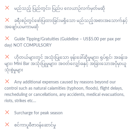
မည်။
မည်သည့် ပြည်တွင်း၊ ပြည်ပ လေယာဉ်လက်မှတ်မဆို
ခရီးစဉ်တွင်ဖော်ပြထားခြင်းမရှိသော မည်သည့်အစားအသောက်နှင့်
အဖျော်ယမကာမဆို
Guide Tipping/Gratuities (Guideline – US$5.00 per pax per
day) NOT COMPULSORY
ဟိုတယ်များတွင် အသုံးပြုသော ဖုန်းခေါ်ဆိုမှုများ၊ ရုပ်ရှင်၊ အခန်းခ
များ၊ Mini Bar အသုံးပြုမှုများ၊ အဝတ်လျှော်ခနှင့် အခြားသောအပိုမှာယူ
သုံးစွဲမှုများ
Any additional expenses caused by reasons beyond our
control such as natural calamities (typhoon, floods), flight delays,
rescheduling or cancellations, any accidents, medical evacuations,
riots, strikes etc…
Surcharge for peak season
စင်ကာပူဗီဇာဝန်ဆောင်မှု