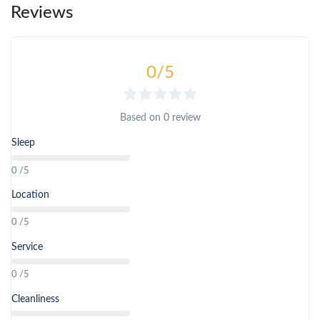
Reviews
0
/5
Based on
0 review
Sleep
0 /5
Location
0 /5
Service
0 /5
Cleanliness