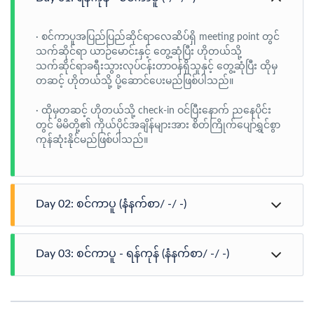
· စင်ကာပူအပြည်ပြည်ဆိုင်ရာလေဆိပ်ရှိ meeting point တွင်
သက်ဆိုင်ရာ ယာဉ်မောင်းနှင့် တွေ့ဆုံပြီး ဟိုတယ်သို့
သက်ဆိုင်ရာခရီးသွားလုပ်ငန်းတာဝန်ရှိသူနှင့် တွေ့ဆုံပြီး ထိုမှ
တဆင့် ဟိုတယ်သို့ ပို့ဆောင်ပေးမည်ဖြစ်ပါသည်။
· ထိုမှတဆင့် ဟိုတယ်သို့ check-in ဝင်ပြီးနောက် ညနေပိုင်း
တွင် မိမိတို့၏ ကိုယ်ပိုင်အချိန်များအား စိတ်ကြိုက်ပျော်ရွှင်စွာ
ကုန်ဆုံးနိုင်မည်ဖြစ်ပါသည်။
Day 02: စင်ကာပူ (နံနက်စာ/ -/ -)
· စင်ကာပူ၏ ဒုတိယနေ့အဖြစ် SIC Half Day City Tour
အနေဖြင့် သွားရောက်လည်ပတ်ကြပါမည်။ Suntec City နှင့်
Day 03: စင်ကာပူ - ရန်ကုန် (နံနက်စာ/ -/ -)
Singapore Flyer တို့အား ကားပေါ်မှ ဖြတ်သန်းသွားရင်း မြင်
တွေ့နိုင်ပါမည်။ Merlion park တွင် ကားရပ်နားပေးပြီး ပျော်
· နံနက်ပိုင်းတွင် ဟိုတယ်မှ Check-out ပြုလုပ်ကာ ချန်ဂီ
ရွှင်စွာ အမှတ်တရဓာတ်ပုံများရိုက်ကြပါမည်။ ထိုမှတဆင့်
အပြည်ပြည်ဆိုင်ရာလေဆိပ်သို့ ပို့ဆောင်ပေးပါမည်။
China Town ရှိ Thian Hock Keng Temple သို့ ပို့ဆောင်ပေး
(နိုင်ငံတကာ ဟိုတယ် Check-out time မှာ နေ့လည် ၁၂ နာရီ