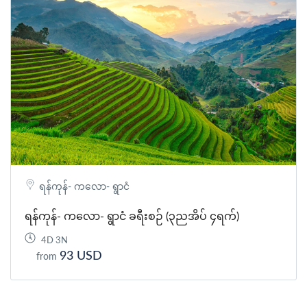
ရန်ကုန်- ကလော- ရွာငံ
ရန်ကုန်- ကလော- ရွာငံ ခရီးစဉ် (၃ညအိပ် ၄ရက်)
4D 3N
93 USD
from