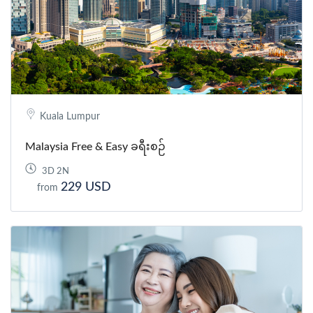
Kuala Lumpur
Malaysia Free & Easy ခရီးစဉ်
3D 2N
229 USD
from