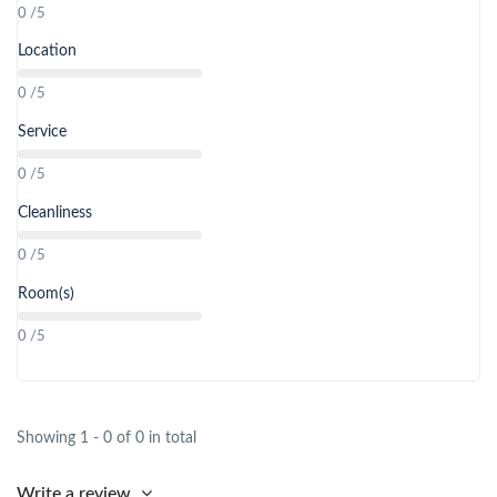
0 /5
Location
0 /5
Service
0 /5
Cleanliness
0 /5
Room(s)
0 /5
Showing 1 - 0 of 0 in total
Write a review