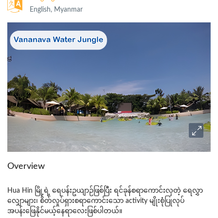
English, Myanmar
Overview
Hua Hin မြို့ရဲ့ ရေပန်းဥယျာဉ်ဖြစ်ပြီး ရင်ခုန်စရာကောင်းလှတဲ့ ရေလွှာ
လျှောများ၊ စိတ်လှုပ်ရှားစရာကောင်းသော activity မျိုးစုံပြုလုပ်
အပန်းဖြေနိုင်မယ့်နေရာလေးဖြစ်ပါတယ်။