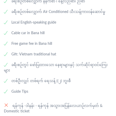
လေဆိပ်သို့ ထွက်ခွာပြီး flight check-in ဝင်ကာ မြန်မာနိုင်ငံရှိ
ခရီးစဉ်တစ်လျှောက် နံနက်စာ ၊ နေ့လည်စာ၊ ညစာ
ဖြစ်ပါသည်။ Chinese Assembly Hall နှင့် ဘုရားကျောင်း၊
နှင့် Apec Garden တို့အား သွားရောက်လည်ပတ်ကြပါမည်။
ရန်ကုန်အပြည်ပြည်ဆိုင်ရာလေဆိပ်သို့ ပြန်လည်ထွက်ခွာပြီး
Old house နှင့် ဂျပန်တံတားတို့အား လေ့လာလည်ပတ်ကြပါ
ညစာအား ဒေသစားသောက်ဆိုင်တွင် သုံးဆောင်ပြီးနောက် ဒါ
ခရီးစဉ်တစ်လျှောက် Air Conditioned သီးသန့်ကားဝန်ဆောင်မှု
ပျော်ရွှင်ဖွယ်ခရီးစဉ် ပြီးဆုံးမည်ဖြစ်ပါသည်။
မည်။ အဖွဲ့လိုက်အနေဖြင့် လှေစီး၍ မြစ်အတွင်း မီးပုံးလွှတ်
နန်းမြို့ရှိ ဟိုတယ်သို့ Check-in ဝင်ကာ အနားယူအိပ်စက်ကြ
ခြင်းများကို မိမိတို့၏ ကိုယ်ပိုင်ကုန်ကျစရိတ်များဖြင့် ပျော်ရွှင်
ပါမည်။
Local English-speaking guide
စွာ ပြုလုပ်နိုင်မည်ဖြစ်ပါသည်။ ဘူဖေးညစာအား ဒေသ
စားသောက်ဆိုင်တွင် သုံးဆောင်ပြီးနောက် ဒါနန်းမြို့ရှိ
Cable car in Bana hill
ဟိုတယ်သို့ Check-in ဝင်ကာ အနားယူအိပ်စက်ကြပါမည်။
Free game fee in Bana hill
Gift: Vietnam traditional hat
ခရီးစဉ်တွင် ဖော်ပြထားသော နေရာများနှင့် သက်ဆိုင်ရာဝင်ကြေး
များ
တစ်ဦးလျှင် တစ်ရက် ရေသန့် ((၂) ဘူးစီ
Guide Tips
ရန်ကုန် -ဒါနန်း - ရန်ကုန် အသွားအပြန်လေယာဉ်လက်မှတ် &
Domestic ticket