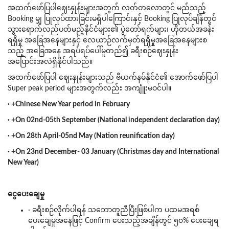
အထက်ဖော်ပြပါဈေးနှုန်းများအတွက် လတ်တလောတွင် မည်သည့်
Booking မျှ ပြုလုပ်ထားခြင်းမရှိပါကြောင်းနှင့် Booking ပြုလုပ်ချိန်တွင်
သွားရောက်လည်ပတ်မည့်နိုင်ငံများ၏ ပွဲတော်ရက်များ၊ ဟိုတယ်အခန်း
ရရှိမှု အခြေအနေများနှင့် လေယာဉ်လက်မှတ်ရရှိမှုအခြေအနေများစ
သည့် အခြေအနေ အရပ်ရပ်ပေါ်မူတည်၍ ခရီးစဉ်ဈေးနှုန်း
အပြောင်းအလဲရှိနိုင်ပါသည်။
အထက်ဖော်ပြပါ ဈေးနှုန်းများသည် ဗီယက်နမ်နိုင်ငံ၏ အောက်ဖော်ပြပါ
Super peak period များအတွက်လည်း အကျူံးမဝင်ပါ။
· +Chinese New Year period in February
· +On 02nd-05th September (National independent declaration day)
· +On 28th April-05nd May (Nation reunification day)
· +On 23nd December- 03 January (Christmas day and International
New Year)
ငွေပေးချေမှု
· ခရီးစဉ်လိုက်ပါရန် သဘောတူညီပြီးဖြစ်ပါက ပထမအရစ်
ပေးချေမှုအနေဖြင့် Confirm ပေးသည့်အချိန်တွင် ၅၀% ပေးချေရ