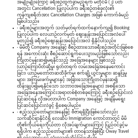
အမျိုးမျိုးကြောင့် ခရီးစဉ်ထွက်ခွာမည့်ရက် မတိုင်မီ (၂) ပတ်
အတွင်း Cancellation ပြုလုပ်ပါက ခရီးစဉ်တစ်ခုလုံး၏
ကုန်ကျစရိတ်အား Cancellation Charges အဖြစ် ကောက်ခံမည်
ဖြစ်ပါသည်။
· ခရီးစဉ်များအတွက် သတ်မှတ်ရက်ထက်နောက်ကျ၍ Booking
ပြုလုပ်ပါက လေယာဉ်လက်မှတ် ဈေးနှုန်းအပြောင်းအလဲပေါ်
မူတည်၍ ခရီးစဉ်ဈေးနှုန်းအပြောင်းအလဲ ရှိနိုင်ပါသည်။
· မိမိတို့ Company အနေဖြင့် စီစဉ်ထားသောခရီးစဉ်အတိုင်းဖြစ်စေ
ရန် အကောင်းဆုံး စီစဉ်ဆောင်ရွက်ပေးသွားမည်ဖြစ်သော်လည်း
ကြိုတင်မှန်းဆ၍မရနိုင်သည့် အခြေအနေများ ဖြစ်သည့်
(ယာဉ်ကြောပိတ်ဆို့မှု၊ ရုတ်တရက် လမ်းအခြေအနေမကောင်း
ခြင်း၊ ယာဉ်မတော်တဆထိခိုက်မှု၊ စက်ချို့ယွင်းမှုများ၊ ဆန္ဒပြမှု
များ၊ အကြမ်းဖက်မှုများနှင့် အခြားသောကြိုတင်မှန်းဆ၍
ထိန်းချုပ်၍မရနိုင်သော သဘာဝအခြေအနေများ) အစရှိသော
အခြေအနေအကြောင်းအရာတစ်စုံတစ်ခုကြောင့် ခရီးစဉ်ပြောင်းလဲ
ပြင်ဆင်ရန် လိုအပ်လာပါက Company အနေဖြင့် အချိန်မရွေး
ပြင်ဆင်ပြောင်းလဲခွင့် ရှိစေရပါမည်။
· ဧည့်သည်တော်များအနေဖြင့် ဗီဇာရရှိပြီးဖြစ်သော်လည်း
သက်ဆိုင်ရာနိုင်ငံရှိ လေဆိပ် Immigration ကောင်တာတွင် မိမိ
တို့၏ကိုယ်ရေးကိုယ်တာ လိုအပ်ချက်များကြောင့် ပြည်ဝင်ခွင့်မ
ရရှိပါက ဧည့်သည်တော်များ၏ တာဝန်သာဖြစ်ပြီး Oway Travel
၏ ဝန်ဆောင်မှုနှင့် လုံးဝသက်ဆိုင်ခြင်းမရှိပါ။