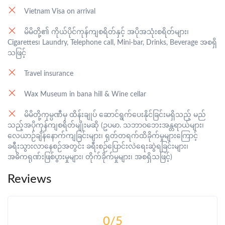
Vietnam Visa on arrival
မိမိတို့၏ ကိုယ်ပိုင်ကုန်ကျစရိတ်နှင့် အပိုအသုံးစရိတ်များ၊
Cigarettes၊ Laundry, Telephone call, Mini-bar, Drinks, Beverage အစရှိ
သဖြင့်
Travel insurance
Wax Museum in bana hill & Wine cellar
မိမိတို့ကုမ္ပဏီမှ ထိန်းချုပ် ဆောင်ရွက်ပေးနိုင်ခြင်းမရှိသည့် မည်
သည့်အပိုကုန်ကျစရိတ်မျိုးမဆို (ဥပမာ. သဘာဝဘေးအန္တရာယ်များ၊
လေယာဉ်ချိန်နောက်ကျခြင်းများ၊ ရုတ်တရက်ထိခိုက်မှုများကြောင့်
ခရီးသွားလာနေစဉ်အတွင်း ခရီးစဉ်ပြောင်းလဲရေးဆွဲရခြင်းများ၊
အဓိကရုဏ်းဖြစ်ပွားမှုများ၊ တိုက်ခိုက်မှုများ၊ အစရှိသဖြင့်)
Reviews
0
/5