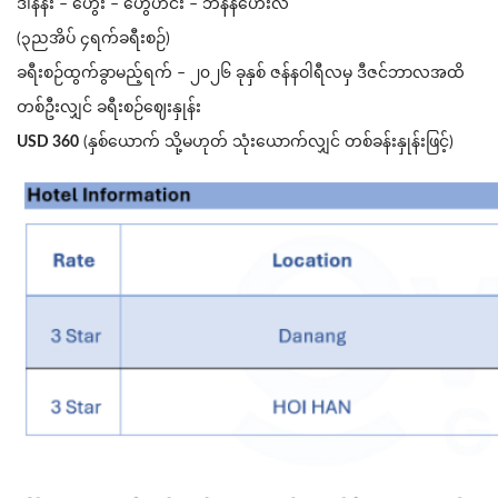
ဒါနန်း – ဟွေး – ဟွေဟင်း – ဘန်နဟေးလ်
(၃ညအိပ် ၄ရက်ခရီးစဉ်)
ခရီးစဉ်ထွက်ခွာမည့်ရက် – ၂၀၂၆ ခုနှစ် ဇန်နဝါရီလမှ ဒီဇင်ဘာလအထိ
တစ်ဦးလျှင် ခရီးစဉ်ဈေးနှုန်း
USD 360
(နှစ်ယောက် သို့မဟုတ် သုံးယောက်လျှင် တစ်ခန်းနှုန်းဖြင့်)