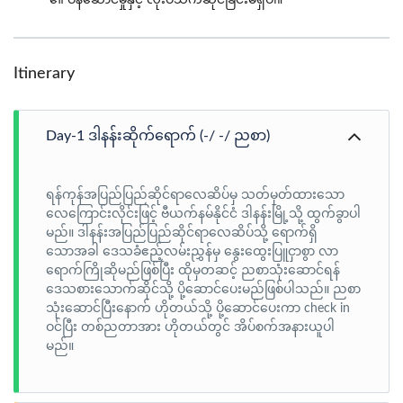
Itinerary
Day-1 ဒါနန်းဆိုက်ရောက် (-/ -/ ညစာ)
ရန်ကုန်အပြည်ပြည်ဆိုင်ရာလေဆိပ်မှ သတ်မှတ်ထားသော
လေကြောင်းလိုင်းဖြင့် ဗီယက်နမ်နိုင်ငံ ဒါနန်းမြို့သို့ ထွက်ခွာပါ
မည်။ ဒါနန်းအပြည်ပြည်ဆိုင်ရာလေဆိပ်သို့ ရောက်ရှိ
သောအခါ ဒေသခံဧည့်လမ်းညွှန်မှ နွေးထွေးပြူငှာစွာ လာ
ရောက်ကြိုဆိုမည်ဖြစ်ပြီး ထိုမှတဆင့် ညစာသုံးဆောင်ရန်
ဒေသစားသောက်ဆိုင်သို့ ပို့ဆောင်ပေးမည်ဖြစ်ပါသည်။ ညစာ
သုံးဆောင်ပြီးနောက် ဟိုတယ်သို့ ပို့ဆောင်ပေးကာ check in
ဝင်ပြီး တစ်ညတာအား ဟိုတယ်တွင် အိပ်စက်အနားယူပါ
မည်။