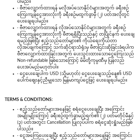
ပါမည်။
· ဗီဇာလျှောက်ထားရန် မလိုအပ်သောနိုင်ငံများအတွက် ခရီးစဉ်
ကြေးကျန်ငွေအားလုံးကို ခရီးစဉ်မထွက်ခွာမှီ (၂) ပတ်အလိုတွင်
ပေးချေရပါမည်။
· ဗီဇာလျှောက်ထားရန် လိုအပ်သောနိုင်ငံများအတွက် ခရီးစဉ်
ကြေးကျန်ငွေအားလုံးကို ဗီဇာရရှိပြီးသည်နှင့် တပြိုင်နက် ပေးချေ
ရမည်ဖြစ်ပြီး ဧည့်သည်တော်များ၏ ကိုယ်ရေးကိုယ်တာ
လိုအပ်ချက်ကြောင့် သက်ဆိုင်ရာသံရုံးမှ ဗီဇာငြင်းဆိုခြင်းခံရပါက
ဗီဇာလျှောက်ထားခြင်းအတွက် ပေးသွင်းထားသောငွေကြေးသည်
Non-refundable ဖြစ်သောကြောင့် မိမိတို့ကုမ္ပဏီမှ ပြန်လည်
ပေးအပ်မည်မဟုတ်ပါ။
· ငွေပေးချေပါက USD (သို့မဟုတ်) ငွေပေးချေသည့်နေ့၏ USD
ပေါက်ဈေးနှင့်ညီမျှသော မြန်မာကျပ်ငွေဖြင့် ပေးချေရပါမည်။
TERMS & CONDITIONS:
· ဧည့်သည်တော်များအနေဖြင့် စရံငွေပေးချေပြီး အကြောင်း
အမျိုးမျိုးကြောင့် ခရီးစဉ်ထွက်ခွာမည့်ရက်၏ (၂) ပတ်မတိုင်မီနှင့်
(၃) ပတ်အတွင်း Cancellation ပြုလုပ်ပါက စရံငွေဆုံးရှူံးမည်ဖြစ်
ပါသည်။
· ငွေအကြေပေးချေပြီး ဧည့်သည်တော်များအနေဖြင့် အကြောင်း