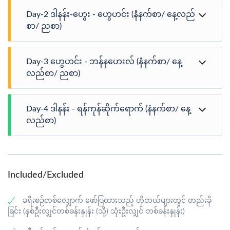
Day-2 ဒါနန်း-ဟွေး - ဟွေဟင်း (နံနက်စာ/ နေ့လည်
စာ/ ညစာ)
ဟိုတယ်တွင် နံနက်စာစားပြီးနောက် Check out ပြုလုပ်ကာ
Day-3 ဟွေဟင်း - ဘန်နဟေးလ် (နံနက်စာ/ နေ့
၆၇ မီတာအမြင့်ရှိပြီး ဗီယက်နမ်နိုင်ငံ၏ အမြင့်ဆုံး ဗုဒ္ဓ
ရုပ်ပွားတော်တစ်ခုလည်းဖြစ်သည့် Linh Ung Pagoda၊ အလွန်
လည်စာ/ ညစာ)
လှပသည့် Sontra Tra Peninsula၊ Sontra Marina Café (မိမိ
တို့၏ ကိုယ်ပိုင်အသုံးစရိတ်များဖြင့် ကော်ဖီသုံးဆောင်နိုင်
ဟိုတယ်တွင် နံနက်စာသုံးဆောင်ပြီးနောက် ဒါနန်းမှ ဘန်န
ပါသည်။) နှင့် World Heritage Garden တို့သို့ သွားရောက်
Day-4 ဒါနန်း - ရန်ကုန်ဆိုက်ရောက် (နံနက်စာ/ နေ့
ဟေးလ် (အကွာအဝေး ၃၀ ကီလိုမီတာ) သို့ ထွက်ခွာမည်။ ထို
လေ့လာလည်ပတ်ကြပါမည်။ နေ့လည်စာအား ဒေသ
မှတဆင့် ကမ္ဘာ့အဆင့် (၅) ရှိ ကေဘယ်လ်ကားဖြင့် ဘန်နဟေး
လည်စာ)
စားသောက်ဆိုင်တွင် သုံးဆောင်ပြီးနောက် Hoi An ဒေသ၏
လ်တောင်တန်းရှိ အမြင့်ဆုံး Nui Chua တောင်ပေါ်သို့ တက်
Thu Bon မြစ်အတွင်း Bay Mau Coconut Forest
ရောက်ကြပါမည်။ ထိုမှတဆင့် Nginh Phong top၊ Le Nim
ဟိုတယ်တွင် နံနက်စာသုံးဆောင်ပြီးနောက် နာမည်ကျော် စ
တစ်လျှောက် Bamboo Basket Boat စီးရင်း လှည့်လည်
Villas၊ Old wine tunnel၊ Orchid Garden အစရှိသည်တို့အား
ကျင်တောင်ဖြစ်သည့် Marble mountain နှင့် Non Nuoc
လေ့လာကြပါမည်။ ထိုမှတဆင့် လွန်ခဲ့သော အေဒီ ၁၆ ရာစုမှ
လည်ပတ်မည်ဖြစ်ပြီး ဗီယက်နမ်နိုင်ငံ၏ တတိယအကြီးဆုံး
Stone village သို့ သွားရောက်လည်ပတ်ကြပါမည်။ နေ့လည်
၁၈ ရာစုအတွင်း ပင်လယ်ဆိပ်ကမ်းမြို့အဖြစ် အသုံးပြုခဲ့
Included/Excluded
Indoor game zone ဖြစ်သည့် Fantasy Park အတွင်း 4D
စာအား ဒေသစားသောက်ဆိုင်တွင် သုံးဆောင်ပြီးနောက် Dua
သည့် ဟွေဟင်းမြို့သို့ ဆက်လက်ထွက်ခွာကြပါမည်။ ထို
film၊ Skiver၊ Golden Hand Bridge အစရှိသည်တို့အား ပျော်
Shop နှင့် Han market၊ Vincom plaza တို့သို့ စိတ်ကြိုက်ဈေး
ခေတ်အခါက နိုင်ငံခြားသား ကုန်သည်များ ရောက်ရှိနေထိုင်
ရွှင်စွာ သွားရောက်လည်ပတ်ကြပါမည်။ ဘူဖေးနေ့လည်စာ
ဝယ်ထွက်ရန် ပို့ဆောင်ပေးမည်ဖြစ်ပြီး၊ ညနေပိုင်း လေဆိပ်သို့
ခရီးစဉ်တစ်လျှောက် ဖော်ပြထားသည့် ဟိုတယ်များတွင် တည်းခို
ကြရာ နေရာတစ်ခုဖြစ်ခဲ့သည့်အလျောက် ဗီယက်နမ်၊ တရုတ်
အား Lavender restaurant တွင် သုံးဆောင်ကြပါမည်။ နေ့
မဆင်းမီအထိ မိမိတို့၏စိတ်ကြိုက်အစီအစဉ်များဖြင့်
ခြင်း (နှစ်ဦးလျှင်တစ်ခန်းနှုန်း (သို့) သုံးဦးလျှင် တစ်ခန်းနှုန်း)
နှင့် ဂျပန် လက်ရာများဖြင့် ဆောက်လုပ်ထားခဲ့သည့်
လည်ပိုင်းတွင် ဒါနန်းမြို့သို့ ပြန်လည်ထွက်ခွာမည်ဖြစ်ပြီး
အေးဆေးစွာ အနားယူနိုင်မည်ဖြစ်ပါသည်။ ထိုမှတဆင့် ဒါနန်း
အဆောက်အဦးများအား ရင်သပ်ရှုမောဖွယ်ရာ တွေ့ကြရမည်
နာမည်ကျော် My Khe Beach၊ Love Bridge၊ Dragon Bridge