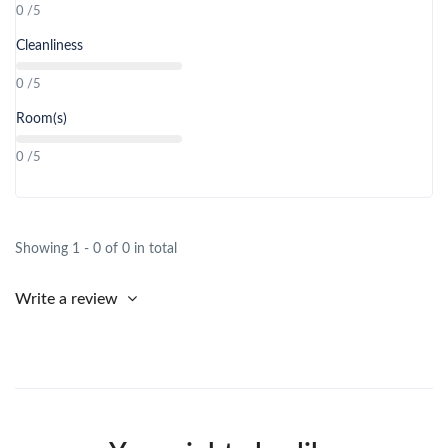
0 /5
Cleanliness
0 /5
Room(s)
0 /5
Showing 1 - 0 of 0 in total
Write a review