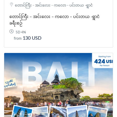
တောင်ကြီး - အင်းလေး - ကလော - ပင်းတယ -ရွာငံ
တောင်ကြီး – အင်းလေး – ကလော – ပင်းတယ -ရွာငံ
ခရီးစဉ်
5D 4N
130 USD
from