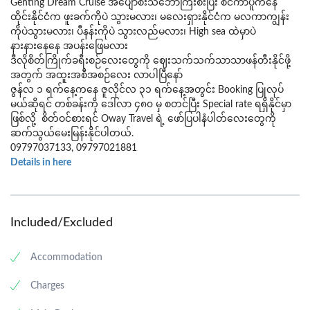
Genting Dream Cruise အပျော်စီးသင်္ဘောကြီးစီးပြီး စင်ကာပူကနေ
ထိုင်းနိုင်ငံက ဖူးခက်ကိုပဲ သွားမလား၊ မလေးရှားနိုင်ငံက မလကာကျွန်း
ကိုပဲသွားမလား၊ ပီနန်းကိုပဲ သွားလည်မလား၊ High sea ထဲမှာပဲ
နားနားနေနေ အပန်းဖြေမလား
ဒီလိုစိတ်ကြိုက်ခရီးစဉ်လေးတွေကို ဈေးသက်သက်သာသာဖန်တီးနိုင်ဖို့
အတွက် အထူးအစီအစဉ်လေး လာပါပြီနော်
ဇွန်လ ၁ ရက်နေ့ကနေ ဇူလိုင်လ ၃၁ ရက်နေ့အတွင်း Booking ပြုလုပ်
မယ်ဆိုရင် တစ်ခန်းကို ဒေါ်လာ ၄၈၀ မှ စတင်ပြီး Special rate ရရှိနိုင်မှာ
ဖြစ်လို့ စိတ်ဝင်စားရင် Oway Travel ရဲ့ ဖော်ပြပါနံပါတ်လေးတွေကို
ဆက်သွယ်မေးမြန်းနိုင်ပါတယ်.
09797037133, 09797021881
Details in here
Included/Excluded
Accommodation
Charges