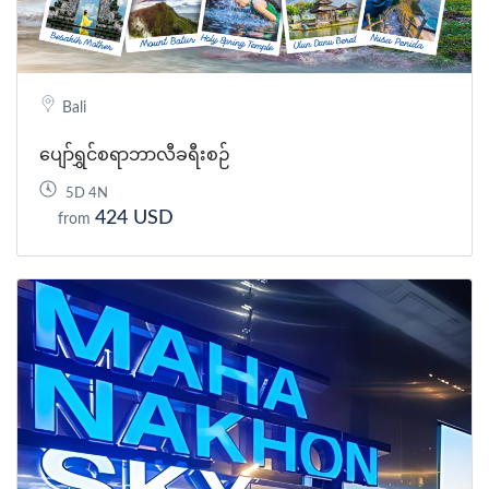
Bali
ပျော်ရွှင်စရာဘာလီခရီးစဉ်
5D 4N
424 USD
from