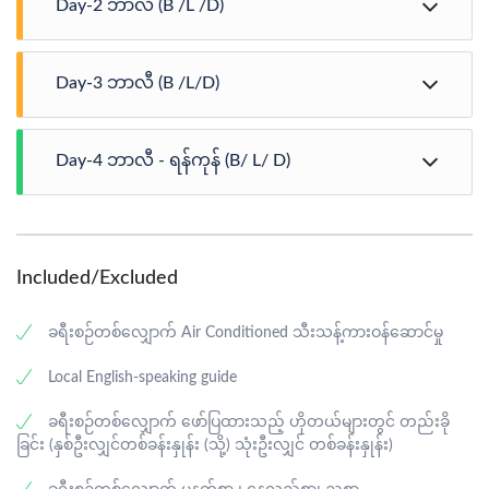
Day-2 ဘာလီ (B /L /D)
နံနက်စာသုံးဆောင်ပြီးနောက် Sanur Harbor သို့သွားကာ လှေ
Day-3 ဘာလီ (B /L/D)
ဖြင့် Nusa Penida သို့ထွက်ခွာပြီး Kelingking သဲသောင်ပြင်သို့
သွားရောက်လည်ပတ်ပြီး Broken ကမ်းခြေ ၊ Angel Billabong
သို့သွားရောက်လည်ပတ်ပါမည်။နေ့လည်စာကို ဒေသခံ
ဟိုတယ်မှ နံနက်စာသုံးဆောင်ပြီးနောက် Besakih Mother
စားသောက်ဆိုင်တွင် သုံးဆောင်ပြီးနောက် Crystal
Day-4 ဘာလီ - ရန်ကုန် (B/ L/ D)
ဘုရားကျောင်းသို့ သွားရောက်လည်ပတ်ပြီး အမှတ်တရ
Bayကမ်းခြေ သို့ သွားရောက်လည်ပတ်ပြီး Bali သို့ လှေဖြင့်
ဓာတ်ပုံများရိုက်ကြပါမည်။ ထို့ပြင် Kintamani သို့သွားရောက်
ပြန်လည်ထွက်ခွာပါမည်။ ညစာကို ဒေသခံစားသောက်ဆိုင်
လည်ပတ်ပြီး နေ့လည်စာကို Batur တောင်နှင့် ရေကန်ကို
နံနက်ခင်းတွင် ရေတံခွန်၊ မြစ်၊ စိမ်းလန်းသော သစ်တောများ
တွင် သုံးဆောက်ပြီးနောက် ဟိုတယ်သို့ပို့ဆောင်ကာ တစ်
အပေါ်စီးမှမြင်ရသည့် ဒေသခံ စားသောက်ဆိုင်တွင်
နှင့် စိမ်းလန်းသော တောတောင်များရှိသော ဘာလီ
ညတာ အိပ်စက်အနားယူပါမည်။
သုံးဆောင်ကြပါမည်။ ထို့နောက် Tampaksiring Holy Spring
Swingမြင်ကွင်းမှ ကြည့်ရှုခံစားပြီး နံနက်စာသုံးဆောင်ပြီး
Included/Excluded
Temple သို့ သွားရောက်လည်ပတ်ပြီး နောက် Pelaga Eco
နောက် Hotel မှ Check Out ထွက်ပါမည်။ထို့နောက် Ulun
Park ဟိုတယ်တွင် Check in ဝင်ပါမည်။ ညစာကို ဘူဖေး
Danu Beratan ဘုရားကျောင်းသို့ သွားရောက်လည်ပတ်ပြီး
သုံးဆောင်ပြီးနောက် ဟိုတယ်တွင် တစ်ညတာအိပ်စက်
နေ့လည်စာကို ဒေသစားသောက်ဆိုင် တွင် သုံးဆောင်ပါမည်။
ခရီးစဉ်တစ်လျှောက် Air Conditioned သီးသန့်ကားဝန်ဆောင်မှု
အနားယူပါမည်။
နေ့လည်စာသုံးဆောင်ပြီးနောက်TanahLotTempleသို့
သွားရောက်၍မိမိတို့ကိုယ်ပိုင်စိတ်ကြိုက်ဈေးဝယ်ထွက်ပါ
Local English-speaking guide
မည်။ညနေပိုင်းတွင် ညစာကို ဒေသစားသောက်ဆိုင်တွင် သုံး
ခရီးစဉ်တစ်လျှောက် ဖော်ပြထားသည့် ဟိုတယ်များတွင် တည်းခို
ဆောငိကြပြီးနောက် လေဆိပ်သို့ထွက်ခွာပါမည်။ လေဆိပ်သို့
ခြင်း (နှစ်ဦးလျှင်တစ်ခန်းနှုန်း (သို့) သုံးဦးလျှင် တစ်ခန်းနှုန်း)
ရောက်ရှိသောအခါ သတ်မှတ်ထားသောလေကြောင်းလိုင်း
ဖြင့် ပြန်လည်ထွက်ခွာပြီးပျော်ရွှင်ဖွယ်ရာ ခရီးစဉ်ပြီးဆုံးမည်