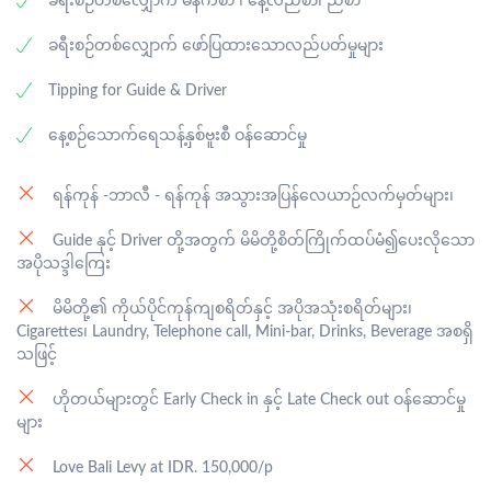
ခရီးစဉ်တစ်လျှောက် မနက်စာ ၊ နေ့လည်စာ၊ ညစာ
ဖြစ်ပါသည်။
ခရီးစဉ်တစ်လျှောက် ဖော်ပြထားသောလည်ပတ်မှုများ
Tipping for Guide & Driver
နေ့စဉ်သောက်ရေသန့်နှစ်ဗူးစီ ဝန်ဆောင်မှု
ရန်ကုန် -ဘာလီ - ရန်ကုန် အသွားအပြန်လေယာဉ်လက်မှတ်များ၊
Guide နှင့် Driver တို့အတွက် မိမိတို့စိတ်ကြိုက်ထပ်မံ၍ပေးလိုသော
အပိုသဒ္ဒါကြေး
မိမိတို့၏ ကိုယ်ပိုင်ကုန်ကျစရိတ်နှင့် အပိုအသုံးစရိတ်များ၊
Cigarettes၊ Laundry, Telephone call, Mini-bar, Drinks, Beverage အစရှိ
သဖြင့်
ဟိုတယ်များတွင် Early Check in နှင့် Late Check out ဝန်ဆောင်မှု
များ
Love Bali Levy at IDR. 150,000/p