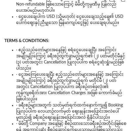
Non-refundable ဖြစ်သောကြောင့် မိမိတို့ကုမ္ပဏီမှ ပြန်လည်
ပေးအပ်မည်မဟုတ်ပါ။
· ငွေပေးချေပါက USD (သို့မဟုတ်) ငွေပေးချေသည့်နေ့၏ USD
ပေါက်ဈေးနှင့်ညီမျှသော မြန်မာကျပ်ငွေဖြင့် ပေးချေရပါမည်။
TERMS & CONDITIONS:
· ဧည့်သည်တော်များအနေဖြင့် စရံငွေပေးချေပြီး အကြောင်း
အမျိုးမျိုးကြောင့် ခရီးစဉ်ထွက်ခွာမည့်ရက်၏ (၂) ပတ်မတိုင်မီနှင့်
(၃) ပတ်အတွင်း Cancellation ပြုလုပ်ပါက စရံငွေဆုံးရှူံးမည်ဖြစ်
ပါသည်။
· ငွေအကြေပေးချေပြီး ဧည့်သည်တော်များအနေဖြင့် အကြောင်း
အမျိုးမျိုးကြောင့် ခရီးစဉ်ထွက်ခွာမည့်ရက် မတိုင်မီ (၂) ပတ်
အတွင်း Cancellation ပြုလုပ်ပါက ခရီးစဉ်တစ်ခုလုံး၏
ကုန်ကျစရိတ်အား Cancellation Charges အဖြစ် ကောက်ခံမည်
ဖြစ်ပါသည်။
· ခရီးစဉ်များအတွက် သတ်မှတ်ရက်ထက်နောက်ကျ၍ Booking
ပြုလုပ်ပါက လေယာဉ်လက်မှတ် ဈေးနှုန်းအပြောင်းအလဲပေါ်
မူတည်၍ ခရီးစဉ်ဈေးနှုန်းအပြောင်းအလဲ ရှိနိုင်ပါသည်။
· မိမိတို့ Company အနေဖြင့် စီစဉ်ထားသောခရီးစဉ်အတိုင်းဖြစ်စေ
ရန် အကောင်းဆုံး စီစဉ်ဆောင်ရွက်ပေးသွားမည်ဖြစ်သော်လည်း