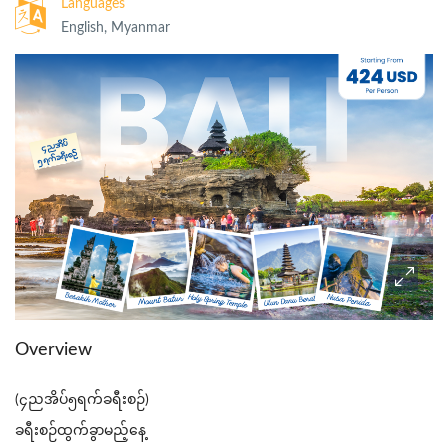
Languages
English, Myanmar
Overview
(၄ညအိပ်၅ရက်ခရီးစဉ်)
ခရီးစဉ်ထွက်ခွာမည့်နေ့