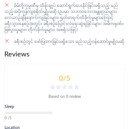
မိမိတို့ကုမ္ပဏီမှ ထိန်းချုပ် ဆောင်ရွက်ပေးနိုင်ခြင်းမရှိသည့် မည်
သည့်အပိုကုန်ကျစရိတ်မျိုးမဆို (ဥပမာ. သဘာဝဘေးအန္တရာယ်များ၊
လေယာဉ်ချိန်နောက်ကျခြင်းများ၊ ရုတ်တရက်ထိခိုက်မှုများကြောင့်
ခရီးသွားနေစဉ်အတွင်း ခရီးစဉ်ပြောင်းလဲရေးဆွဲရခြင်းများ၊ အဓိကရုဏ်း
ဖြစ်ပွားမှုများ၊ တိုက်ခိုက်မှုများ၊ အစရှိသဖြင့်)
ခရီးစဉ်တွင် ဖော်ပြထားခြင်းမရှိသော မည်သည့်ဝန်ဆောင်မှုမျိုးမဆို
Reviews
0
/5
Based on
0 review
Sleep
0 /5
Location