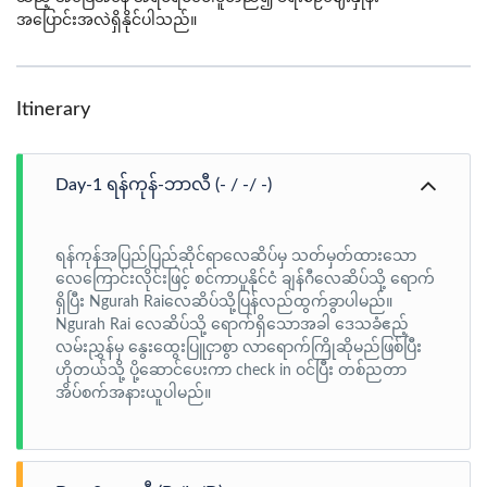
အပြောင်းအလဲရှိနိုင်ပါသည်။
Itinerary
Day-1 ရန်ကုန်-ဘာလီ (- / -/ -)
ရန်ကုန်အပြည်ပြည်ဆိုင်ရာလေဆိပ်မှ သတ်မှတ်ထားသော
လေကြောင်းလိုင်းဖြင့် စင်ကာပူနိုင်ငံ ချန်ဂီလေဆိပ်သို့ ရောက်
ရှိပြီး Ngurah Raiလေဆိပ်သို့ပြန်လည်ထွက်ခွာပါမည်။
Ngurah Rai လေဆိပ်သို့ ရောက်ရှိသောအခါ ဒေသခံဧည့်
လမ်းညွှန်မှ နွေးထွေးပြူငှာစွာ လာရောက်ကြိုဆိုမည်ဖြစ်ပြီး
ဟိုတယ်သို့ ပို့ဆောင်ပေးကာ check in ဝင်ပြီး တစ်ညတာ
အိပ်စက်အနားယူပါမည်။