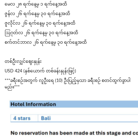
မေလ ၂၈ ရက်နေ့မှ ၁ ရက်နေ့အထိ
ဇွန်လ ၂၆ ရက်နေ့မှ ၃၀ ရက်နေ့အထိ
ဇူလိုင်လ ၂၆ ရက်နေ့မှ ၃၀ ရက်နေ့အထိ
ဩဂုတ်လ ၂၆ ရက်နေ့မှ ၃၀ ရက်နေ့အထိ
စက်တင်ဘာလ ၂၆ ရက်နေ့မှ ၃၀ ရက်နေ့အထိ
တစ်ဦးလျှင်ဈေးနှုန်း
USD 424 (နှစ်ယောက် တစ်ခန်းနှုန်းဖြင့်)
***ခရီးစဉ်အတွက် လူဦးရေ (10) ဦးပြည့်မှသာ ခရီးစဉ် စတင်ထွက်ခွာပါ
မည်။***