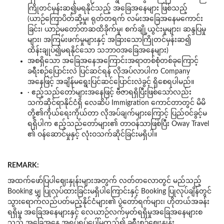
ကြိုတင်မှန်းဆ၍မရနိုင်သည့် အခြေအနေများ ဖြစ်သည့်
(ယာဉ်ကြောပိတ်ဆို့မှု၊ ရုတ်တရက် လမ်းအခြေအနေမကောင်း
ခြင်း၊ ယာဉ်မတော်တဆထိခိုက်မှု၊ စက်ချို့ယွင်းမှုများ၊ ဆန္ဒပြမှု
များ၊ အကြမ်းဖက်မှုများနှင့် အခြားသောကြိုတင်မှန်းဆ၍
ထိန်းချုပ်၍မရနိုင်သော သဘာဝအခြေအနေများ)
အစရှိသော အခြေအနေအကြောင်းအရာတစ်စုံတစ်ခုကြောင့်
ခရီးစဉ်ပြောင်းလဲ ပြင်ဆင်ရန် လိုအပ်လာပါက Company
အနေဖြင့် အချိန်မရွေးပြင်ဆင်ပြောင်းလဲခွင့် ရှိစေရပါမည်။
· ဧည့်သည်တော်များအနေဖြင့် ဗီဇာရရှိပြီးဖြစ်သော်လည်း
သက်ဆိုင်ရာနိုင်ငံရှိ လေဆိပ် Immigration ကောင်တာတွင် မိမိ
တို့၏ကိုယ်ရေးကိုယ်တာ လိုအပ်ချက်များကြောင့် ပြည်ဝင်ခွင့်မ
ရရှိပါက ဧည့်သည်တော်များ၏ တာဝန်သာဖြစ်ပြီး Oway Travel
၏ ဝန်ဆောင်မှုနှင့် လုံးဝသက်ဆိုင်ခြင်းမရှိပါ။
REMARK:
အထက်ဖော်ပြပါဈေးနှုန်းများအတွက် လတ်တလောတွင် မည်သည့်
Booking မျှ ပြုလုပ်ထားခြင်းမရှိပါကြောင်းနှင့် Booking ပြုလုပ်ချိန်တွင်
သွားရောက်လည်ပတ်မည့်နိုင်ငံများ၏ ပွဲတော်ရက်များ၊ ဟိုတယ်အခန်း
ရရှိမှု အခြေအနေများနှင့် လေယာဉ်လက်မှတ်ရရှိမှုအခြေအနေများစ
သည့် အခြေအနေ အရပ်ရပ်ပေါ်မူတည်၍ ခရီးစဉ်ဈေးနှုန်း