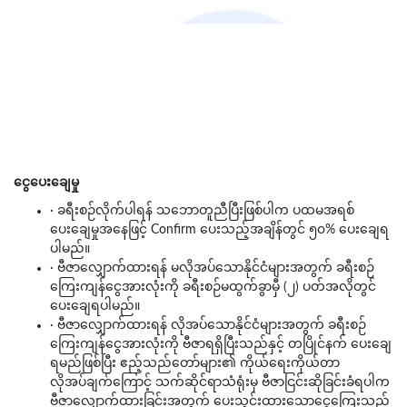
ငွေပေး
ချေမှု
· ခရီးစဉ်လိုက်ပါရန် သဘောတူညီပြီးဖြစ်ပါက ပထမအရစ်
ပေးချေမှုအနေဖြင့် Confirm ပေးသည့်အချိန်တွင် ၅၀% ပေးချေရ
ပါမည်။
· ဗီဇာလျှောက်ထားရန် မလိုအပ်သောနိုင်ငံများအတွက် ခရီးစဉ်
ကြေးကျန်ငွေအားလုံးကို ခရီးစဉ်မထွက်ခွာမှီ (၂) ပတ်အလိုတွင်
ပေးချေရပါမည်။
· ဗီဇာလျှောက်ထားရန် လိုအပ်သောနိုင်ငံများအတွက် ခရီးစဉ်
ကြေးကျန်ငွေအားလုံးကို ဗီဇာရရှိပြီးသည်နှင့် တပြိုင်နက် ပေးချေ
ရမည်ဖြစ်ပြီး ဧည့်သည်တော်များ၏ ကိုယ်ရေးကိုယ်တာ
လိုအပ်ချက်ကြောင့် သက်ဆိုင်ရာသံရုံးမှ ဗီဇာငြင်းဆိုခြင်းခံရပါက
ဗီဇာလျှောက်ထားခြင်းအတွက် ပေးသွင်းထားသောငွေကြေးသည်