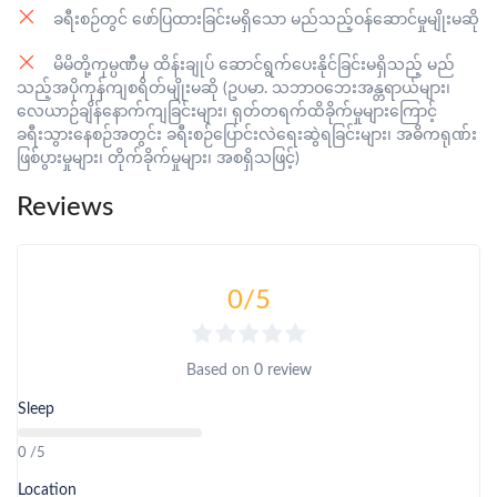
ခရီးစဉ်တွင် ဖော်ပြထားခြင်းမရှိသော မည်သည့်ဝန်ဆောင်မှုမျိုးမဆို
မိမိတို့ကုမ္ပဏီမှ ထိန်းချုပ် ဆောင်ရွက်ပေးနိုင်ခြင်းမရှိသည့် မည်
သည့်အပိုကုန်ကျစရိတ်မျိုးမဆို (ဥပမာ. သဘာဝဘေးအန္တရာယ်များ၊
လေယာဉ်ချိန်နောက်ကျခြင်းများ၊ ရုတ်တရက်ထိခိုက်မှုများကြောင့်
ခရီးသွားနေစဉ်အတွင်း ခရီးစဉ်ပြောင်းလဲရေးဆွဲရခြင်းများ၊ အဓိကရုဏ်း
ဖြစ်ပွားမှုများ၊ တိုက်ခိုက်မှုများ၊ အစရှိသဖြင့်)
Reviews
0
/5
Based on
0 review
Sleep
0 /5
Location