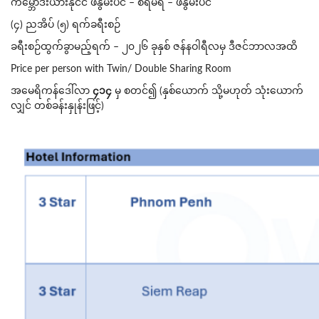
ကမ္ဘောဒီးယားနိုင်ငံ ဖနွမ်းပင် – စီရမ်ရိ – ဖနွမ်းပင်
(၄) ညအိပ် (၅) ရက်ခရီးစဉ်
ခရီးစဉ်ထွက်ခွာမည့်ရက် – ၂၀၂၆ ခုနှစ် ဇန်နဝါရီလမှ ဒီဇင်ဘာလအထိ
Price per person with Twin/ Double Sharing Room
အမေရိကန်ဒေါ်လာ
၄၁၄
မှ စတင်၍ (နှစ်ယောက် သို့မဟုတ် သုံးယောက်
လျှင် တစ်ခန်းနှုန်းဖြင့်)