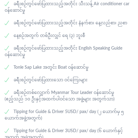
စားသောက်ဆိုင်တွင် သုံးဆောင်ပါမည်။ · ထို့နောက်
Sap Lake တွင် နေဝင်ဆည်းဆာအလှကို ခံစားပြီးနောက်
ဖြစ်ပါသည်။) · နေ့လည်စာအား ဒေသစားသောက်ဆိုင်တွင်
ခရီးစဉ်တွင်ဖော်ပြထားသည့်အတိုင်း သီးသန့် Air conditioner car
ပေါက်ရောက်နေသည့် အပျက်အစီးများကြားမှ အလွန်လှပ
ကမ္ဘောဒီးယားတို့ ပြင်သစ်ကိုလိုနီ လက်အောက်မှ ၁၉၅၈ ခုနှစ်
ညစာအား ဒေသစားသောက်ဆိုင်တွင် သုံးဆောင်ကြပါမည်။ ·
သုံးဆောင်ကြပါမည်။ · ထို့နောက် ခမာနီတို့လက်ထက်က
ဝန်ဆောင်မှု
ဆန်းကြယ်စွာတည်ရှိ ကျန်ရစ်နေသည့် တောအထပ်ထပ်ကြား
တွင် လွတ်မြောက်ခဲ့ခြင်း အထိမ်းအမှတ်ဖြစ်ပြီး တိုင်းပြည်
ထို့နောက် ဟိုတယ်သို့ Check in ဝင်ကာ အနားယူအိပ်စက်ပါ
ရက်စက်ကြမ်းကြုတ်မှုများအား နောင်လာနောက်သားတို့
မှ ခရီးသွားဧည့်သည်များအား ဆွဲဆောင်မှုအရှိဆုံး Ta Prohm
လွတ်လပ်ရေး အတွက် အသက်ပေးလှူခဲ့ကြသည့် တိုက်ပွဲဝင်
မည်။
ခရီးစဉ်တွင်ဖော်ပြထားသည့်အတိုင်း နံနက်စာ၊ နေ့လည်စာ၊ ညစာ
အမှတ်ရစေရာနေရာတစ်ခုဖြစ်သော Toul Sleng Museum သို့
Temple တွင် အမှတ်တရဓာတ်ပုံများ စိတ်ကြိုက်ရိုက်ကူးရင်း
နိုင်ငံသားများ၏ ဝိညာဉ်များအား အောက်မေ့ဂုဏ်ပြုရာနေရာ
သွားရောက်လေ့လာပါမည်။ · ညနေပိုင်းတွင် ဖနွမ်းပင်အပြည်
လေ့လာကြပါမည်။ · ထို့နောက် နေဝင်ဆည်းဆာအလှအား
Independent Monument သို့ သွားရောက်လည်ပတ်ပါမည်။
နေ့စဉ်အတွက် တစ်ဦးလျှင် ရေ (၃) ဘူးစီ
ပြည်ဆိုင်ရာလေဆိပ်အသစ်ကြီးသို့ ထွက်ခွာကာ ထိုမှတဆင့်
Pre Rup Temple မှနေ၍ ကြည့်ရှုခံစားပါမည်။ (Temple ပေါ်
· AEON mall တွင် တစ်နာရီခန့် ပျော်ရွှင်စွာ ဈေးဝယ်ထွက်ကြ
မြန်မာနိုင်ငံရှိ ရန်ကုန်အပြည်ပြည်ဆိုင်ရာ လေဆိပ်သို့
သို့ တက်ရောက်ခွင့်ရရှိသည့် အခြေအနေပေါ်မူတည်၍) · ခမာ
ပါမည်။ ထိုမှတဆင့် ဟိုတယ်သို့ Check-in ဝင်ကာ အနားယူ
ခရီးစဉ်တွင်ဖော်ပြထားသည့်အတိုင်း English Speaking Guide
ပြန်လည်ထွက်ခွာကာ ပျော်ရွှင်ဖွယ်ခရီးစဉ် ပြီးဆုံးမည်ဖြစ်
ရိုးရာ Apsara Dance Show အားကြည့်ရှုခံစားရင်း ဘူဖေး
အိပ်စက်ပါမည်။
ဝန်ဆောင်မှု
ပါသည်။
ညစာအား သုံးဆောင်ပါမည်။ · ညစာသုံးဆောင်ပြီးနောက်
Night Market နှင့် Pub Street တွင် (၁) နာရီခန့် ပျော်ရွှင်စွာ
Tonle Sap Lake အတွင်း Boat ဝန်ဆောင်မှု
ဈေးဝယ်ထွက်ပါမည်။ · ထို့နောက် ဟိုတယ်သို့ ပြန်လည်
အနားယူအိပ်စက်ပါမည်။
ခရီးစဉ်တွင်ဖော်ပြထားသော ဝင်ကြေးများ
ခရီးစဉ်တစ်လျှောက် Myanmar Tour Leader ဝန်ဆောင်မှု
(ဧည့်သည် ၁၀ ဦးနှင့်အထက်ပါဝင်သော အဖွဲ့များ အတွက်သာ)
Tipping for Guide & Driver 5USD/ pax/ day (၂ ယောက်မှ ၅
ယောက်အဖွဲ့အတွက်)
Tipping for Guide & Driver 3USD/ pax/ day (၆ ယောက်နှင့်
အထက် အဖွဲ့အတွက်)