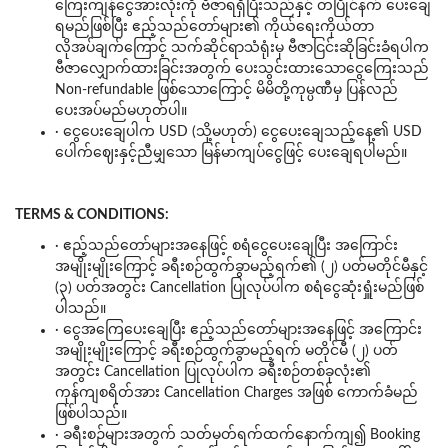
ကြေးကျန်ငွေအားလုံးကို ဗီဇာရရှိပြီးသည်နှင့် တပြိုင်နက် ပေးချေ
ရမည်ဖြစ်ပြီး ဧည့်သည်တော်များ၏ ကိုယ်ရေးကိုယ်တာ
လိုအပ်ချက်ကြောင့် သက်ဆိုင်ရာသံရုံးမှ ဗီဇာငြင်းဆိုခြင်းခံရပါက
ဗီဇာလျှောက်ထားခြင်းအတွက် ပေးသွင်းထားသောငွေကြေးသည်
Non-refundable ဖြစ်သောကြောင့် မိမိတို့ကုမ္ပဏီမှ ပြန်လည်
ပေးအပ်မည်မဟုတ်ပါ။
· ငွေပေးချေပါက USD (သို့မဟုတ်) ငွေပေးချေသည့်နေ့၏ USD
ပေါက်ဈေးနှင့်ညီမျှသော မြန်မာကျပ်ငွေဖြင့် ပေးချေရပါမည်။
TERMS & CONDITIONS:
· ဧည့်သည်တော်များအနေဖြင့် စရံငွေပေးချေပြီး အကြောင်း
အမျိုးမျိုးကြောင့် ခရီးစဉ်ထွက်ခွာမည့်ရက်၏ (၂) ပတ်မတိုင်မီနှင့်
(၃) ပတ်အတွင်း Cancellation ပြုလုပ်ပါက စရံငွေဆုံးရှူံးမည်ဖြစ်
ပါသည်။
· ငွေအကြေပေးချေပြီး ဧည့်သည်တော်များအနေဖြင့် အကြောင်း
အမျိုးမျိုးကြောင့် ခရီးစဉ်ထွက်ခွာမည့်ရက် မတိုင်မီ (၂) ပတ်
အတွင်း Cancellation ပြုလုပ်ပါက ခရီးစဉ်တစ်ခုလုံး၏
ကုန်ကျစရိတ်အား Cancellation Charges အဖြစ် ကောက်ခံမည်
ဖြစ်ပါသည်။
· ခရီးစဉ်များအတွက် သတ်မှတ်ရက်ထက်နောက်ကျ၍ Booking