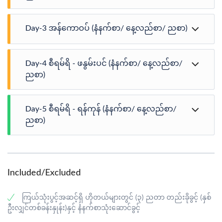
· ဟိုတယ်တွင် နံနက်စာသုံးဆောင်ပြီးနောက် စီရမ်ရိမြို့သို့
Day-3 အန်ကောဝပ် (နံနက်စာ/ နေ့လည်စာ/ ညစာ)
သီးသန့်မော်တော်ယာဉ်ဖြင့် ထွက်ခွာပါမည်။ (ဖနွမ်းပင်မြို့မှ စီ
ရမ်ရိမြို့သို့ ရောက်ရှိရန် ခန့်မှန်းကြာချိန် ၆ နာရီမှ ၇ နာရီ) ·
လမ်းခရီးရှိ Skun Market တွင် ကမ္ဘောဒီးယားရှိ ဒေသ
· ဟိုတယ်တွင် နံနက်စာသုံးဆောင်ပြီးနောက် နံနက် ၈ နာရီတွင်
အစားအသောက်များဖြစ်သည့် ဓားခုတ်ကောင်ကြော်၊
Day-4 စီရမ်ရိ - ဖနွမ်းပင် (နံနက်စာ/ နေ့လည်စာ/
ကမ္ဘာ့အံ့ဖွယ် (၇) ခုထဲမှ တစ်ခုအပါအဝင်ဖြစ်သည့် King
ကင်းမြီးကောက်ကြော်၊ မြွေကြော်၊ ပင့်ကူကြော် အစရှိသည့်
Suryavarman II လက်ထက် ၁၂ ရာစုအစောပိုင်းက State
ညစာ)
ထူးဆန်းသောအစားအသောက်များနှင့် ရာသီပေါ်သီးနှံများကို
Temple နှင့် မြို့တော်အဖြစ်တည်ဆောက်ခဲ့သော UNESCO
လေ့လာဝယ်ယူရင်း ခေတ္တအနားယူပါမည်။ · နေ့လည်စာအား
အသိအမှတ်ပြု အမ်ကောဝပ်သို့ သွားရောက် လေ့လာ
· ဟိုတယ်တွင် နံနက်စာသုံးဆောင်ပြီးနောက် နံနက် (၈) နာရီခန့်
လမ်းခရီးရှိ ဒေသစားသောက်ဆိုင်တွင် သုံးဆောင်ပါမည်။ ·
လည်ပတ်ပါမည်။ · နေ့လည်စာအား ဒေသစားသောက်ဆိုင်
Day-5 စီရမ်ရိ - ရန်ကုန် (နံနက်စာ/ နေ့လည်စာ/
တွင် ဖနွမ်းပင်မြို့သို့ ထွက်ခွာပါမည်။ (ခန့်မှန်းကားမောင်းချိန်
လမ်းခရီးတွင် ၁၂ ရာစုက Kompong Kdei မြို့အနီးတွင် မည်
တွင် သုံးဆောင်ပါမည်။ · ထို့နောက် ၁၅ ရာစုနှစ် (AD 802-
၇ နာရီခန့်) · စီရမ်ရိရှိ တော်ဝင်နန်းတော်၏ အရှေ့ဘက်တွင်
ညစာ)
သည့်ဘိလပ်မြေမျှအသုံးပြုထားခြင်းမရှိဘဲ အုတ်ရိုးများဖြင့်စီ
1432) က တည်ဆောက်ခဲ့သော South Gate of Angkor
တည်ရှိပြီး အန်ကော်ခေတ် မင်းသမီးနှစ်ပါးကို ကိုယ်စား
ကာတည်ဆောက်ထားသည့် ၇၅ မီတာရှည်လျားပြီး ၁၄ မီတာ
Thom သို့ သွားရောက်လေ့လာလည်ပတ်ပါမည်။ ထို့နောက်
ပြုသည်ဟု ယုံကြည်ကြသည့် Preah Ang Chek နှင့် Preah
အမြင့်ရှိ ကမ္ဘာပေါ်တွင် ရှေးအကျဆုံး Kom Pong Kdei
· ဟိုတယ်တွင် နံနက်စာသုံးဆောင်ပြီးနောက် check-out
Angkor Complex မှ အထင်ရှားဆုံးဖြစ်သည့် ရှေးအခါက ခ
Ang Chorm Shrine တို့အား သွားရောက်လေ့လာကြပါမည်။ ·
Bridge တွင် ခေတ္တခဏအမှတ်တရဓာတ်ပုံများ ရိုက်ပါမည်။ ·
ပြုလုပ်ကာ နံနက် (၈) နာရီခန့်တွင် ဖနွမ်းပင်မြို့ရှိ ၁၈၆၆ ခုနှစ်
မာအင်ပါယာရှိ ပြည်နယ် (၅၄) ခုကို ကိုယ်စားပြုပုံဖော်
လမ်းခရီးတွင် ၁၂ ရာစုက Kompong Kdei မြို့အနီးတွင် မည်
ညနေ (၂) နာရီခွဲခန့်တွင် စီရမ်ရိမြို့သို့ရောက်ရှိမည်ဖြစ်ပြီး ထို
က ကမ္ဘောဒီးယားဗိသုကာပညာရှင်များတည်ဆောက်ခဲ့သည့်
ဆောက်လုပ်ထားသည့် Bayon Temple နှင့် Baphoun,
Included/Excluded
သည့်ဘိလပ်မြေမျှအသုံးပြုထားခြင်းမရှိဘဲ အုတ်ရိုးများဖြင့်စီ
မှတဆင့် မုတ်သုံရာသီကြောင့် တစ်နှစ်လျှင်
ခမာဘုရင်နေထိုင်ခဲ့ရာ Royal Palace နှင့် ငွေပြားတစ်ပြားစီ
Phimeanakas တို့သို့ သွားရောက်လည်ပတ်ပါမည်။ အေဒီ
ကာတည်ဆောက်ထားသည့် ၇၅ မီတာရှည်လျားပြီး ၁၄ မီတာ
ရေကန်၏အကျယ်အဝန်း (၆) ကြိမ် ပြောင်းလဲလေ့ရှိသည့်
တွင် ၁ ကီလိုဂရမ်အလေးချိန်ရှိသည့် ငွေပြား ၅၀၀၀ ဖြင့်
၁၁၈၆, ဘုရင် Jayavarman VII လက်ထက်က တည်ဆောက်
အမြင့်ရှိ ကမ္ဘာပေါ်တွင် ရှေးအကျဆုံး Kom Pong Kdei
အာရှတွင်အကြီးဆုံးရေကန်ဖြစ်သည့် ရေပေါ်ရွာများတည်ရှိ
ကြမ်းခင်းပြုလုပ်ထားပြီး တန်ခိုးကြီးမြဘုရား Preah Keo
ကြယ်သုံးပွင့်အဆင့်ရှိ ဟိုတယ်များတွင် (၃) ညတာ တည်းခိုခွင့် (နှစ်
ခဲ့ပြီး အခြားသော Angkor Temples များနှင့်မတူ ကွဲပြားခြား
Bridge တွင် ခေတ္တခဏအမှတ်တရဓာတ်ပုံများ ရိုက်ပါမည်။ ·
ရာ Tonle Sap Lake သို့ ကမ္ဘောဒီးယားလူမျိုးတို့၏ လူနေမှု
ကိန်းဝပ်စံပယ်ရာ Silver Pagoda တို့သို့ သွားရောက်လည်ပတ်
ဦးလျှင်တစ်ခန်းနှုန်း)နှင့် နံနက်စာသုံးဆောင်ခွင့်
နား Ta Prohm Temple သို့ သွားရောက်လည်ပတ်ပါမည်။
နေ့လည်စာအား ဒေသစားသောက်ဆိုင်တွင် ဖနွမ်းပင်ရှိ ဒေသ
ဘဝကို လေ့လာနိုင်ရန် သွားရောက်လည်ပတ်ပါမည်။ · Tonle
ပါမည်။ (မှတ်ချက်။ Royal Palace ပိတ်ချိန်မှာ ညနေ ၄ နာရီခွဲ
လွန်စွာအံ့အားသင့်ဖွယ်ရာ သစ်ပင်ကြီးများ ထိုးထွက်