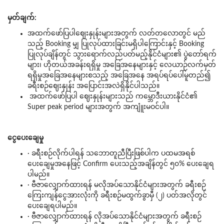
မှတ်ချက်:
အထက်ဖော်ပြပါဈေးနှုန်းများအတွက် လတ်တလောတွင် မည်
သည့် Booking မျှ ပြုလုပ်ထားခြင်းမရှိပါကြောင်းနှင့် Booking
ပြုလုပ်ချိန်တွင် သွားရောက်လည်ပတ်မည့်နိုင်ငံများ၏ ပွဲတော်ရက်
များ၊ ဟိုတယ်အခန်းရရှိမှု အခြေအနေများနှင့် လေယာဉ်လက်မှတ်
ရရှိမှုအခြေအနေများစသည့် အခြေအနေ အရပ်ရပ်ပေါ်မူတည်၍
ခရီးစဉ်ဈေးနှုန်း အပြောင်းအလဲရှိနိုင်ပါသည်။
အထက်ဖော်ပြပါ ဈေးနှုန်းများသည် ကမ္ဘောဒီးယားနိုင်ငံ၏
Super peak period များအတွက် အကျူံးမဝင်ပါ။
ငွေပေးချေမှု
· ခရီးစဉ်လိုက်ပါရန် သဘောတူညီပြီးဖြစ်ပါက ပထမအရစ်
ပေးချေမှုအနေဖြင့် Confirm ပေးသည့်အချိန်တွင် ၅၀% ပေးချေရ
ပါမည်။
· ဗီဇာလျှောက်ထားရန် မလိုအပ်သောနိုင်ငံများအတွက် ခရီးစဉ်
ကြေးကျန်ငွေအားလုံးကို ခရီးစဉ်မထွက်ခွာမှီ (၂) ပတ်အလိုတွင်
ပေးချေရပါမည်။
· ဗီဇာလျှောက်ထားရန် လိုအပ်သောနိုင်ငံများအတွက် ခရီးစဉ်