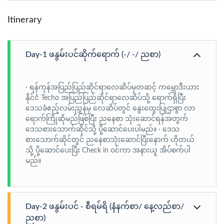
Itinerary
Day-1 ဖနွမ်းပင်ဆိုက်ရောက် (-/ -/ ညစာ)
· ရန်ကုန်အပြည်ပြည်ဆိုင်ရာလေဆိပ်မှတဆင့် ကမ္ဘောဒီးယား
နိုင်ငံ Techo အပြည်ပြည်ဆိုင်ရာလေဆိပ်သို့ ရောက်ရှိပြီး
ဒေသခံဧည့်လမ်းညွှန်မှ လေဆိပ်တွင် နွေးထွေးပြုဌာစွာ လာ
ရောက်ကြိုဆိုမည်ဖြစ်ပြီး ညနေစာ သုံးဆောင်ရန်အတွက်
ဒေသစားသောက်ဆိုင်သို့ ပို့ဆောင်ပေးပါမည်။ · ဒေသ
စားသောက်ဆိုင်တွင် ညနေစာသုံးဆောင်ပြီးနောက် ဟိုတယ်
သို့ ပို့ဆောင်ပေးပြီး Check in ဝင်ကာ အနားယူ အိပ်စက်ပါ
မည်။
Day-2 ဖနွမ်းပင် - စီရမ်ရိ (နံနက်စာ/ နေ့လည်စာ/
ညစာ)