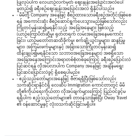
ပြုလုပ်ပါက လေယာဉ်လက်မှတ် ဈေးနှုန်းအပြောင်းအလဲပေါ်
မူတည်၍ ခရီးစဉ်ဈေးနှုန်းအပြောင်းအလဲ ရှိနိုင်ပါသည်။
· မိမိတို့ Company အနေဖြင့် စီစဉ်ထားသောခရီးစဉ်အတိုင်းဖြစ်စေ
ရန် အကောင်းဆုံး စီစဉ်ဆောင်ရွက်ပေးသွားမည်ဖြစ်သော်လည်း
ကြိုတင်မှန်းဆ၍မရနိုင်သည့် အခြေအနေများ ဖြစ်သည့်
(ယာဉ်ကြောပိတ်ဆို့မှု၊ ရုတ်တရက် လမ်းအခြေအနေမကောင်း
ခြင်း၊ ယာဉ်မတော်တဆထိခိုက်မှု၊ စက်ချို့ယွင်းမှုများ၊ ဆန္ဒပြမှု
များ၊ အကြမ်းဖက်မှုများနှင့် အခြားသောကြိုတင်မှန်းဆ၍
ထိန်းချုပ်၍မရနိုင်သော သဘာဝအခြေအနေများ) အစရှိသော
အခြေအနေအကြောင်းအရာတစ်စုံတစ်ခုကြောင့် ခရီးစဉ်ပြောင်းလဲ
ပြင်ဆင်ရန် လိုအပ်လာပါက Company အနေဖြင့် အချိန်မရွေး
ပြင်ဆင်ပြောင်းလဲခွင့် ရှိစေရပါမည်။
· ဧည့်သည်တော်များအနေဖြင့် ဗီဇာရရှိပြီးဖြစ်သော်လည်း
သက်ဆိုင်ရာနိုင်ငံရှိ လေဆိပ် Immigration ကောင်တာတွင် မိမိ
တို့၏ကိုယ်ရေးကိုယ်တာ လိုအပ်ချက်များကြောင့် ပြည်ဝင်ခွင့်မ
ရရှိပါက ဧည့်သည်တော်များ၏ တာဝန်သာဖြစ်ပြီး Oway Travel
၏ ဝန်ဆောင်မှုနှင့် လုံးဝသက်ဆိုင်ခြင်းမရှိပါ။