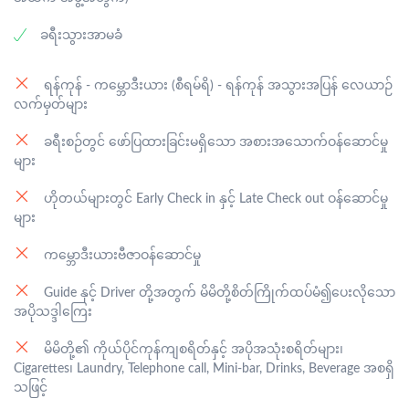
ခရီးသွားအာမခံ
ရန်ကုန် - ကမ္ဘောဒီးယား (စီရမ်ရိ) - ရန်ကုန် အသွားအပြန် လေယာဉ်
လက်မှတ်များ
ခရီးစဉ်တွင် ဖော်ပြထားခြင်းမရှိသော အစားအသောက်ဝန်ဆောင်မှု
များ
ဟိုတယ်များတွင် Early Check in နှင့် Late Check out ဝန်ဆောင်မှု
များ
ကမ္ဘောဒီးယားဗီဇာဝန်ဆောင်မှု
Guide နှင့် Driver တို့အတွက် မိမိတို့စိတ်ကြိုက်ထပ်မံ၍ပေးလိုသော
အပိုသဒ္ဒါကြေး
မိမိတို့၏ ကိုယ်ပိုင်ကုန်ကျစရိတ်နှင့် အပိုအသုံးစရိတ်များ၊
Cigarettes၊ Laundry, Telephone call, Mini-bar, Drinks, Beverage အစရှိ
သဖြင့်