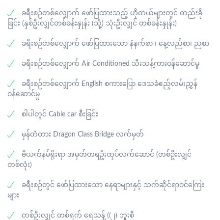
ဗီယက်နမ်နိုင်ငံ၏ခေါင်းဆောင် ဟိုချီမင်းဂူဗိမာန်၊ သမ္မတဟို
အထိ လိုက်ပါစီးနင်းနိုင်ပြီး အပြင်ဘက်မြင်ကွင်းအား ရင်ခုန်
နေသည့် စပါးခင်းများ၊ ရေတံခွန်များတလျှောက် ပျော်ရွှင်စွာ
ချီမင်းနေထိုင်ခဲ့ရာအိမ်၊ (၁၁) ရာစုအစောပိုင်းက တိုင်တစ်လုံး
ခရီးစဉ်တစ်လျှောက် ဖော်ပြထားသည့် ဟိုတယ်များတွင် တည်းခို
စိတ်လှုပ်ရှားစွာ ခံစားနိုင်စေရန် မျက်နှာပြင်လေးဖက်စလုံး
အမှတ်တရဓာတ်ပုံများ ရိုက်ကြပါမည်။ ထိုမှတဆင့် နာမည်
တည်းဖြင့် တည်ဆောက်ထားသော ရှေးဟောင်း One Pillar
ခြင်း (နှစ်ဦးလျှင်တစ်ခန်းနှုန်း (သို့) သုံးဦးလျှင် တစ်ခန်းနှုန်း)
တွင် ဖန်သားများဖြင့် ပြုလုပ်တည်ဆောက်ထားပါသည်။
ကျော် Moana Sapa Café သို့ သွားရောက်ရင်း ဗီယက်နမ်
Pagoda နှင့် Hoang Kiem Lake တို့သို့ သွားရောက်လည်ပတ်
(မှတ်ချက် — Dragon Cloud Bridge အတွင်းရှိ ဂိမ်းများ မ
ရိုးရာကော်ဖီများအားလည်း မိမိတို့၏ ကိုယ်ပိုင်အသုံးစရိတ်
ကြပါမည်။ · Buffet နေ့လည်စာအား ဟင်းအမျိုးပေါင်း ၂၀၀
ခရီးစဉ်တစ်လျှောက် ဖော်ပြထားသော နံနက်စာ ၊ နေ့လည်စာ၊ ညစာ
ပါဝင်ပါ) · ညစာအား ဒေသစားသောက်ဆိုင်တွင် သုံးဆောင်
များဖြင့် ပျော်ရွှင်စွာမြည်းစမ်းကြပါမည်။ · နေ့လည်စာအား
ကျော်ဖြင့် တည်ခင်းဧည့်ခံထားသည့် ဟနွိုင်းမြို့ရှိနာမည်
ပြီးနောက် စါပါရှိ ဟိုတယ်သို့ Check-in ဝင်ကာ အနားယူ
ဒေသစားသောက်ဆိုင်တွင် သုံးဆောင်ပြီးနောက် ၃၁၄၇ မီတာ
ခရီးစဉ်တစ်လျှောက် Air Conditioned သီးသန့်ကားဝန်ဆောင်မှု
ကျော် Sen Tay Ho စားသောက်ဆိုင်တွင် သုံးဆောင်ပါမည်။ ·
အိပ်စက်ကြပါမည်။
ခန့်အမြင့်ရှိသည့် Fansipan တောင်ထိပ်သို့ Cable Car ဖြင့်
Aeron Shopping Mall တွင် ပျော်ရွှင်စွာဈေးဝယ်ထွက်ကြပြီး
သွားရောက်လည်ပတ်ပါမည်။ Fansipan တောင်ပေါ်မှတဆင့်
ခရီးစဉ်တစ်လျှောက် English စကားပြော ဒေသခံဧည့်လမ်းညွှန်
နောက် ဟနွိုင်းအပြည်ပြည်ဆိုင်ရာလေဆိပ်သို့ ပို့ဆောင်ပေး
ရင်သပ်ရှုမောဖွယ်ရာ တောင်တန်းသဘာဝရှုခင်းများကို ခံစား
ဝန်ဆောင်မှု
ပြီး ထိုမှတဆင့် မြန်မာနိုင်ငံရှိ ရန်ကုန်အပြည်ပြည်ဆိုင်ရာ
လေ့လာပြီးနောက် အမြင့် ၁၂.၅ မီတာရှိပြီး ခေတ်မီနည်းပညာ
လေဆိပ်သို့ ပြန်လည်ထွက်ခွာကာ‌ ပျော်ရွှင်ဖွယ်ခရီးစဉ် ပြီးဆုံး
ကို အသုံးပြုကာ ကြေးချည်တန်ချိန် ၅၀ ကျော်ဖြင့် သွန်းလုပ်
စါပါတွင် Cable car စီးခြင်း
မည်ဖြစ်ပါသည်။
ထားသည့် Amitabha Buddha အကြီးမားဆုံး ရုပ်ပွားတော်
အား သွားရောက်ဖူးမြော်ကြပါမည်။ · ထိုမှတဆင့် ဟနွိုင်းမြို့
မှန်တံတား Dragon Class Bridge လက်မှတ်
သို့ ပြန်လည်ထွက်ခွာကြပါမည်။ · ညစာအား ဟနွိုင်းရှိဒေသ
စားသောက်ဆိုင်တွင် သုံးဆောင်ပြီးနောက် ဟနွိုင်းမြို့ရှိ
ဗီယက်နမ်ရိုးရာ အမှတ်တရဦးထုပ်လက်ဆောင် (တစ်ဦးလျှင်
ဟိုတယ်သို့ Check-in ဝင်ကာ အနားယူအိပ်စက်ကြပါမည်။
တစ်လုံး)
ခရီးစဉ်တွင် ဖော်ပြထားသော နေရာများနှင့် သက်ဆိုင်ရာဝင်ကြေး
များ
တစ်ဦးလျှင် တစ်ရက် ရေသန့် ((၂) ဘူးစီ