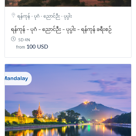
ရန်ကုန် - ပုဂံ - ညောင်ဉီး - ပုပ္ပါး
ရန်ကုန် – ပုဂံ – ညောင်ဉီး – ပုပ္ပါး – ရန်ကုန် ခရီးစဉ်
5D 4N
100 USD
from