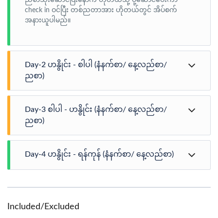
check in ဝင်ပြီး တစ်ညတာအား ဟိုတယ်တွင် အိပ်စက်
အနားယူပါမည်။
Day-2 ဟနွိုင်း - စါပါ (နံနက်စာ/ နေ့လည်စာ/
ညစာ)
· ဟိုတယ်တွင် နံနက်စာသုံးဆောင်ပြီးနောက် ဗီယက်နမ်
Day-3 စါပါ - ဟနွိုင်း (နံနက်စာ/ နေ့လည်စာ/
မြောက်ပိုင်း၏ အထင်ကရတောင်ပေါ်မြို့လေး Sapa သို့
ဆက်လက်ထွက်ခွာပါမည်။ · ဗီယက်နမ်နှင့် တရုတ်နယ်စပ်
ညစာ)
ဖြစ်သော လောက်ကိုင်ပြည်နယ်တွင် အမှတ်တရဓာတ်ပုံ များ
ရိုက်ကြပြီးနောက် ၂၂၀၀ မီတာအမြင့်ရှိပြီး ၆၀၀ မီတာ
· ဟိုတယ်တွင် နံနက်စာသုံးဆောင်ပြီးနောက် Check-out
ရှည်လျားသည့် အရှေ့တောင်အာရှတွင်အမြင့်ဆုံး မှန်တံတား
Day-4 ဟနွိုင်း - ရန်ကုန် (နံနက်စာ/ နေ့လည်စာ)
ပြုလုပ်ကာ တောင်ပေါ်ဒေသ သဘာဝအလှများအပြင်
ဖြစ်ပြီး တောင်ကမ်းပါးမှ ၆၀ မီတာအကွာတွင်တည်ရှိပြီး လာ
H’mong ယဉ်ကျေးမှုနှင့် ဓလေ့ထုံးတမ်းများကြောင့် အလွန်
ရောက်လည်ပတ်သူတိုင်း လေထဲတွင် လွင့်မျောနေသကဲ့သို့
ကျော်ကြားသော လောက်ကိုင်ဒေသရှိ Muong Hoa
· ဟိုတယ်တွင် နံနက်စာသုံးဆောင်ပြီးနောက် ဟိုတယ်မှ
ခံစားနိုင်စေရန် တည်ဆောက်ထားသည့် Rong May Glass
တောင်ကြားတွင်တည်ရှိသည့် Cat Cat Village သို့ ခြေလျင်
Check out ပြုလုပ်ကာ ဗီယက်နမ်နိုင်ငံသမ္မတဟိုချီမင်းမှ
Bridge သို့ တောင်ခြေမှတဆင့် ၇၀ မီတာရှည်လျားသော
သွားရောက်လည်ပတ်ရင်း ဒေသထွက်ကုန်များအား လေ့လာ
၁၉၄၅ ခုနှစ်၊ စက်တင်ဘာလ ၂ ရက်နေ့တွင် ဗီယက်နမ်နိုင်ငံ
Elevator ဖြင့် တက်ရောက်ပြီး ပျော်ရွှင်စွာသွားရောက်
Included/Excluded
ကြည့်ရှုရင်း ဝယ်ယူနိုင်ပါမည်။ · ခရီးလမ်းတစ်လျှောက်
လွတ်လပ်ရေးကြေငြာစာတမ်းဖတ်ခဲ့ရာ Ba Dinh Square၊
လည်ပတ်ကြပါမည်။ Elevator တစ်စီးလျှင် လူဦးရေ ၃၀ ဦး
ရှုမျှော်မဆုံးသည့် အံ့ဩဖွယ်ရာအလှတရားများဖြင့် ပြည့်နှက်