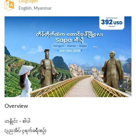
Languages
English, Myanmar
Overview
ဟနွိုင်း – စါပါ
(၃ညအိပ် ၄ရက်ခရီးစဉ်)