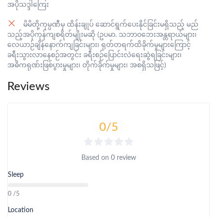
အပိုသဒ္ဒါကြေး
မိမိတို့ကုမ္ပဏီမှ ထိန်းချုပ် ဆောင်ရွက်ပေးနိုင်ခြင်းမရှိသည့် မည်
သည့်အပိုကုန်ကျစရိတ်မျိုးမဆို (ဥပမာ. သဘာဝဘေးအန္တရာယ်များ၊
လေယာဉ်ချိန်နောက်ကျခြင်းများ၊ ရုတ်တရက်ထိခိုက်မှုများကြောင့်
ခရီးသွားလာနေစဉ်အတွင်း ခရီးစဉ်ပြောင်းလဲရေးဆွဲရခြင်းများ၊
အဓိကရုဏ်းဖြစ်ပွားမှုများ၊ တိုက်ခိုက်မှုများ၊ အစရှိသဖြင့်)
Reviews
0
/5
Based on
0 review
Sleep
0 /5
Location