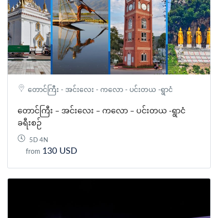
တောင်ကြီး - အင်းလေး - ကလော - ပင်းတယ -ရွာငံ
တောင်ကြီး – အင်းလေး – ကလော – ပင်းတယ -ရွာငံ
ခရီးစဉ်
5D 4N
130 USD
from