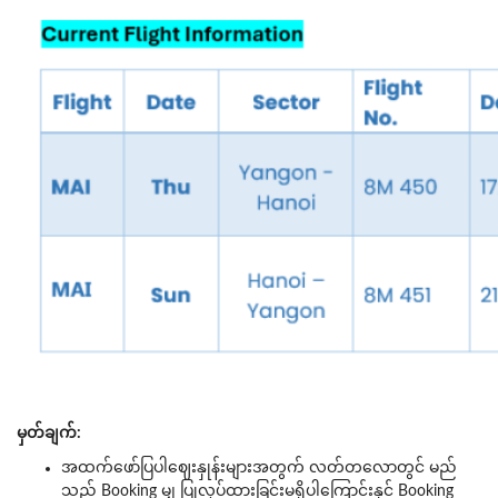
မှတ်ချက်:
အထက်ဖော်ပြပါဈေးနှုန်းများအတွက် လတ်တလောတွင် မည်
သည့် Booking မျှ ပြုလုပ်ထားခြင်းမရှိပါကြောင်းနှင့် Booking