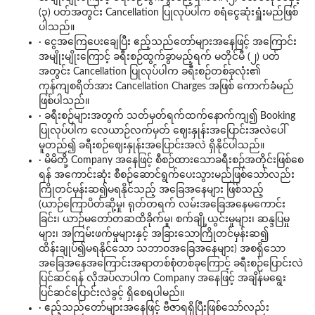
(၃) ပတ်အတွင်း Cancellation ပြုလုပ်ပါက စရံငွေဆုံးရှူံးမည်ဖြစ်
ပါသည်။
· ငွေအကြေပေးချေပြီး ဧည့်သည်တော်များအနေဖြင့် အကြောင်း
အမျိုးမျိုးကြောင့် ခရီးစဉ်ထွက်ခွာမည့်ရက် မတိုင်မီ (၂) ပတ်
အတွင်း Cancellation ပြုလုပ်ပါက ခရီးစဉ်တစ်ခုလုံး၏
ကုန်ကျစရိတ်အား Cancellation Charges အဖြစ် ကောက်ခံမည်
ဖြစ်ပါသည်။
· ခရီးစဉ်များအတွက် သတ်မှတ်ရက်ထက်နောက်ကျ၍ Booking
ပြုလုပ်ပါက လေယာဉ်လက်မှတ် ဈေးနှုန်းအပြောင်းအလဲပေါ်
မူတည်၍ ခရီးစဉ်ဈေးနှုန်းအပြောင်းအလဲ ရှိနိုင်ပါသည်။
· မိမိတို့ Company အနေဖြင့် စီစဉ်ထားသောခရီးစဉ်အတိုင်းဖြစ်စေ
ရန် အကောင်းဆုံး စီစဉ်ဆောင်ရွက်ပေးသွားမည်ဖြစ်သော်လည်း
ကြိုတင်မှန်းဆ၍မရနိုင်သည့် အခြေအနေများ ဖြစ်သည့်
(ယာဉ်ကြောပိတ်ဆို့မှု၊ ရုတ်တရက် လမ်းအခြေအနေမကောင်း
ခြင်း၊ ယာဉ်မတော်တဆထိခိုက်မှု၊ စက်ချို့ယွင်းမှုများ၊ ဆန္ဒပြမှု
များ၊ အကြမ်းဖက်မှုများနှင့် အခြားသောကြိုတင်မှန်းဆ၍
ထိန်းချုပ်၍မရနိုင်သော သဘာဝအခြေအနေများ) အစရှိသော
အခြေအနေအကြောင်းအရာတစ်စုံတစ်ခုကြောင့် ခရီးစဉ်ပြောင်းလဲ
ပြင်ဆင်ရန် လိုအပ်လာပါက Company အနေဖြင့် အချိန်မရွေး
ပြင်ဆင်ပြောင်းလဲခွင့် ရှိစေရပါမည်။
· ဧည့်သည်တော်များအနေဖြင့် ဗီဇာရရှိပြီးဖြစ်သော်လည်း