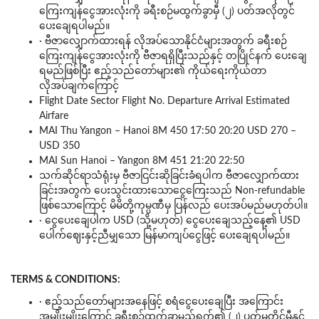
ကြေးကျန်ငွေအားလုံးကို ခရီးစဉ်မထွက်ခွာမှီ (၂) ပတ်အလိုတွင်
ပေးချေရပါမည်။
· ဗီဇာလျှောက်ထားရန် လိုအပ်သောနိုင်ငံများအတွက် ခရီးစဉ်
ကြေးကျန်ငွေအားလုံးကို ဗီဇာရရှိပြီးသည်နှင့် တပြိုင်နက် ပေးချေ
ရမည်ဖြစ်ပြီး ဧည့်သည်တော်များ၏ ကိုယ်ရေးကိုယ်တာ
လိုအပ်ချက်ကြောင့်
Flight Date Sector Flight No. Departure Arrival Estimated
Airfare
MAI Thu Yangon – Hanoi 8M 450 17:50 20:20 USD 270 –
USD 350
MAI Sun Hanoi – Yangon 8M 451 21:20 22:50
သက်ဆိုင်ရာသံရုံးမှ ဗီဇာငြင်းဆိုခြင်းခံရပါက ဗီဇာလျှောက်ထား
ခြင်းအတွက် ပေးသွင်းထားသောငွေကြေးသည် Non-refundable
ဖြစ်သောကြောင့် မိမိတို့ကုမ္ပဏီမှ ပြန်လည် ပေးအပ်မည်မဟုတ်ပါ။
· ငွေပေးချေပါက USD (သို့မဟုတ်) ငွေပေးချေသည့်နေ့၏ USD
ပေါက်ဈေးနှင့်ညီမျှသော မြန်မာကျပ်ငွေဖြင့် ပေးချေရပါမည်။
TERMS & CONDITIONS:
· ဧည့်သည်တော်များအနေဖြင့် စရံငွေပေးချေပြီး အကြောင်း
အမျိုးမျိုးကြောင့် ခရီးစဉ်ထွက်ခွာမည့်ရက်၏ (၂) ပတ်မတိုင်မီနှင့်