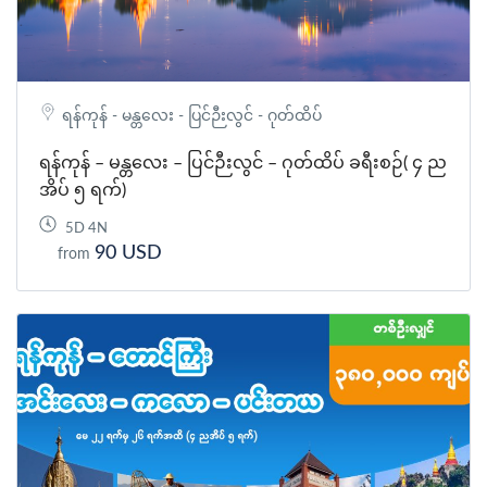
ရန်ကုန် - မန္တလေး - ပြင်ဉီးလွင် - ဂုတ်ထိပ်
ရန်ကုန် – မန္တလေး – ပြင်ဉီးလွင် – ဂုတ်ထိပ် ခရီးစဉ်( ၄ ည
အိပ် ၅ ရက်)
5D 4N
90 USD
from