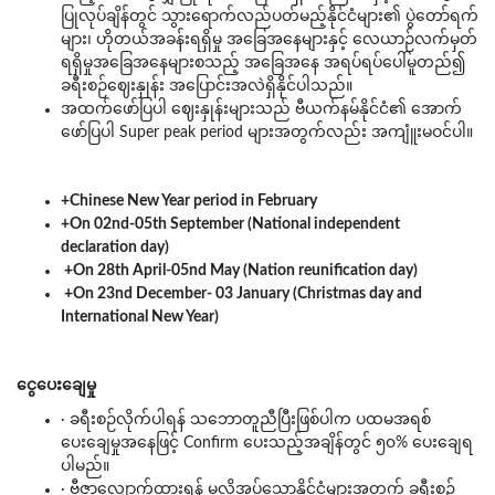
ပြုလုပ်ချိန်တွင် သွားရောက်လည်ပတ်မည့်နိုင်ငံများ၏ ပွဲတော်ရက်
များ၊ ဟိုတယ်အခန်းရရှိမှု အခြေအနေများနှင့် လေယာဉ်လက်မှတ်
ရရှိမှုအခြေအနေများစသည့် အခြေအနေ အရပ်ရပ်ပေါ်မူတည်၍
ခရီးစဉ်ဈေးနှုန်း အပြောင်းအလဲရှိနိုင်ပါသည်။
အထက်ဖော်ပြပါ ဈေးနှုန်းများသည် ဗီယက်နမ်နိုင်ငံ၏ အောက်
ဖော်ပြပါ Super peak period များအတွက်လည်း အကျူံးမဝင်ပါ။
+Chinese New Year period in February
+On 02nd-05th September (National independent
declaration day)
+On 28th April-05nd May (Nation reunification day)
+On 23nd December- 03 January (Christmas day and
International New Year)
ငွေပေးချေမှု
· ခရီးစဉ်လိုက်ပါရန် သဘောတူညီပြီးဖြစ်ပါက ပထမအရစ်
ပေးချေမှုအနေဖြင့် Confirm ပေးသည့်အချိန်တွင် ၅၀% ပေးချေရ
ပါမည်။
· ဗီဇာလျှောက်ထားရန် မလိုအပ်သောနိုင်ငံများအတွက် ခရီးစဉ်