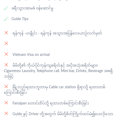
ခရီးသွားအာမခံ ဝန်ဆောင်မှု
Guide Tips
ရန်ကုန် -ဟနွိုင်း - ရန်ကုန် အသွားအပြန်လေယာဉ်လက်မှတ်
Vietnam Visa on arrival
မိမိတို့၏ ကိုယ်ပိုင်ကုန်ကျစရိတ်နှင့် အပိုအသုံးစရိတ်များ၊
Cigarettes၊ Laundry, Telephone call, Mini-bar, Drinks, Beverage အစရှိ
သဖြင့်
မြို့လည်ရထားဘူတာမှ Cable car station ရှိရာသို့ ရထားတစ်
ကြောင်းစီးခြင်း
Fansipan တောင်ထိပ်သို့ ရထားတစ်ကြောင်းစီးခြင်း
Guide နှင့် Driver တို့အတွက် မိမိတို့စိတ်ကြိုက်ထပ်မံ၍ပေးလိုသော