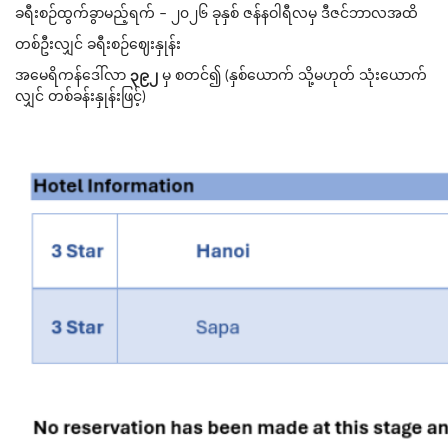
ခရီးစဉ်ထွက်ခွာမည့်ရက် – ၂၀၂၆ ခုနှစ် ဇန်နဝါရီလမှ ဒီဇင်ဘာလအထိ
တစ်ဦးလျှင် ခရီးစဉ်ဈေးနှုန်း
အမေရိကန်ဒေါ်လာ
၃၉၂
မှ စတင်၍ (နှစ်ယောက် သို့မဟုတ် သုံးယောက်
လျှင် တစ်ခန်းနှုန်းဖြင့်)