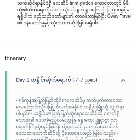
သက်ဆိုင်ရာနိုင်ငံရှိ လေဆိပ် Immigration ကောင်တာတွင် မိမိ
တို့၏ကိုယ်ရေးကိုယ်တာ လိုအပ်ချက်များကြောင့် ပြည်ဝင်ခွင့်မ
ရရှိပါက ဧည့်သည်တော်များ၏ တာဝန်သာဖြစ်ပြီး Oway Travel
၏ ဝန်ဆောင်မှုနှင့် လုံးဝသက်ဆိုင်ခြင်းမရှိပါ။
Itinerary
Day-1 ဟနွိုင်းဆိုက်ရောက် (-/ -/ ညစာ)
· ရန်ကုန်အပြည်ပြည်ဆိုင်ရာလေဆိပ်မှ သတ်မှတ်ထားသော
လေကြောင်းလိုင်းဖြင့် ဗီယက်နမ်နိုင်ငံ ဟနွိုင်းမြို့သို့ ထွက်ခွာ
ပါမည်။ · ဟနွိုင်းအပြည်ပြည်ဆိုင်ရာလေဆိပ်သို့ ရောက်ရှိ
သောအခါ ဒေသခံဧည့်လမ်းညွှန်မှ နွေးထွေးပြူငှာစွာ လာ
ရောက်ကြိုဆိုမည်ဖြစ်ပြီး ထိုမှတဆင့် ညစာသုံးဆောင်ရန်
ဒေသစားသောက်ဆိုင်သို့ ပို့ဆောင်ပေးမည် ဖြစ်ပါသည်။ ·
ညစာသုံးဆောင်ပြီးနောက် ဟိုတယ်သို့ ပို့ဆောင်ပေးကာ