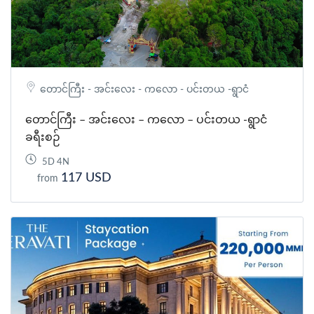
တောင်ကြီး - အင်းလေး - ကလော - ပင်းတယ -ရွာငံ
တောင်ကြီး – အင်းလေး – ကလော – ပင်းတယ -ရွာငံ
ခရီးစဉ်
5D 4N
117 USD
from