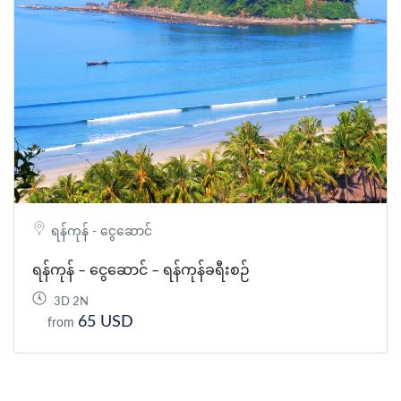
ရန်ကုန် - ငွေဆောင်
ရန်ကုန် – ငွေဆောင် – ရန်ကုန်ခရီးစဉ်
3D 2N
65 USD
from