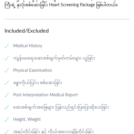
ကြီးရဲ
့
နှလုံးစစ်ဆေးခြင်း
Heart
Screening
Package
ဖြစ်ပါတယ
်။
Included/Excluded
Medical History
ကျန်းမာရေးဆေးစစ်ချက်မှတ်တမ်းများ ယူခြင်း
Physical Examination
ခန္ဓာကိုယ်ပြင်ပ စစ်ဆေးခြင်း
Post-Interpretation Medical Report
ဆေးစစ်ချက်အဖြေများ ပြန်လည်ရှင်းပြပြောဆိုပေးခြင်း
Height, Weight
အရပ်တိုင်းခြင်း နှင့် ကိုယ်အလေးချိန်တိုင်းခြင်း