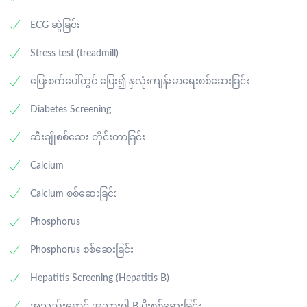
ECG ဆွဲခြင်း
Stress test (treadmill)
ပြေးစက်ပေါ်တွင် ပြေး၍ နှလုံးကျန်းမာရေးစစ်ဆေးခြင်း
Diabetes Screening
ဆီးချိုစစ်ဆေး တိုင်းတာခြင်း
Calcium
Calcium စစ်ဆေးခြင်း
Phosphorus
Phosphorus စစ်ဆေးခြင်း
Hepatitis Screening (Hepatitis B)
အသည်းရောင် အသားဝါ B ပိုးစစ်ဆေးခြင်း