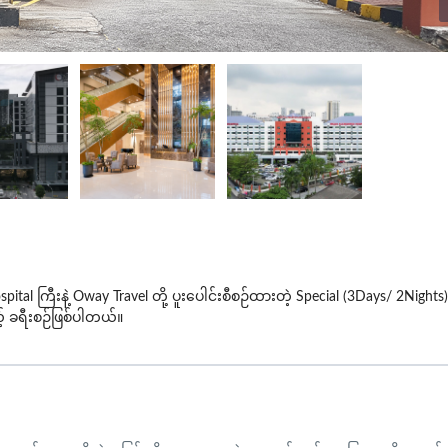
spital
ကြီးနဲ
့
Oway
Travel
တို
့
ပူးပေါင်းစီစဉ်ထားတဲ
့
Special
(3Days/ 2Nights
ယ
့်
ခရီးစဉ်ဖြစ်ပါတယ
်။