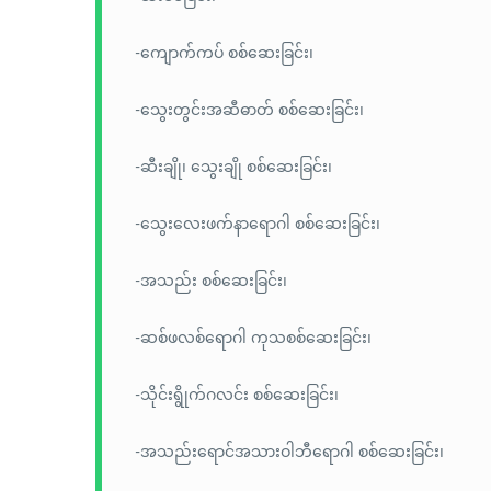
-ကျောက်ကပ် စစ်ဆေးခြင်း၊
-သွေးတွင်းအဆီဓာတ် စစ်ဆေးခြင်း၊
-ဆီးချို၊ သွေးချို စစ်ဆေးခြင်း၊
-သွေးလေးဖက်နာရောဂါ စစ်ဆေးခြင်း၊
-အသည်း စစ်ဆေးခြင်း၊
-ဆစ်ဖလစ်ရောဂါ ကုသစစ်ဆေးခြင်း၊
-သိုင်းရွိုက်ဂလင်း စစ်ဆေးခြင်း၊
-အသည်းရောင်အသားဝါဘီရောဂါ စစ်ဆေးခြင်း၊