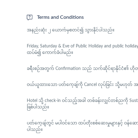
-အသည်းရောင်အသားဝါအေရောဂါ စစ်ဆေးခြင်း၊
Terms and Conditions
-၃လအတွင်း သွေးချိုဆီးချို စစ်ဆေးခြင်း၊
အနည်းဆုံး ၂ ယောက်မှစတင်၍ သွားနိုင်ပါသည်။
-HIV စစ်ဆေးခြင်း၊
Friday, Saturday & Eve of Public Holiday and public holi
ထပ်မံ၍ ကောက်ခံပါမည်။
-ရင်ခေါင်းဓာတ်မှန်ရိုက်ခြင်း၊
ခရီးစဉ်အတွက် Confirmation သည် သက်ဆိုင်ရာနိုင်ငံ၏
-အဆုတ်လုပ်ဆောင်ချက်များကိုစမ်းသပ်ခြင်း၊
ဝယ်ယူထားသော ပတ်ကေ့ချ်ကို Cancel လုပ်ခြင်း သို့မဟုတ် 
-နှလုံးပြေးစက်နှင့် စမ်းသပ်ခြင်း / ဓာတ်မှန်ရိုက်ခြင်းနှင့်
Hotel သို့ check-in ဝင်သည့်အခါ တစ်ခန်းလျှင်တစ်ညကို Susta
ဖြစ်ပါသည်။
-ဆေးစစ်ချက်ရလဒ်များပါဝင်ပါတယ်။
ပတ်ကေ့ချ်တွင် မပါဝင်သော ထပ်တိုးစစ်ဆေးမှုများနှင့် ဝန်ဆေ
ပါသည်။