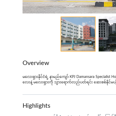
Overview
မလေးရှားနိုင်ငံရဲ
့
နာမည်ကျော
် KPJ
Damansara
Specialist
Ho
လေးနဲ
့
မလေးရှားကို
သွားရောက်လည်ပတ်ရင်း
ဆေးစစ်နိုင်မ
Highlights