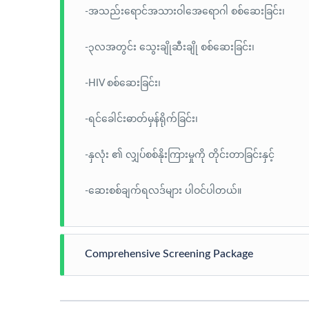
-အသည်းရောင်အသားဝါအေရောဂါ စစ်ဆေးခြင်း၊
-၃လအတွင်း သွေးချိုဆီးချို စစ်ဆေးခြင်း၊
-HIV စစ်ဆေးခြင်း၊
-ရင်ခေါင်းဓာတ်မှန်ရိုက်ခြင်း၊
-နှလုံး ၏ လျှပ်စစ်နိုးကြားမှုကို တိုင်းတာခြင်းနှင့်
-
ဆေးစစ်ချက်ရလဒ်များ
ပါဝင်ပါတယ
်။
Comprehensive Screening Package
-သွေးစစ်ခြင်း၊