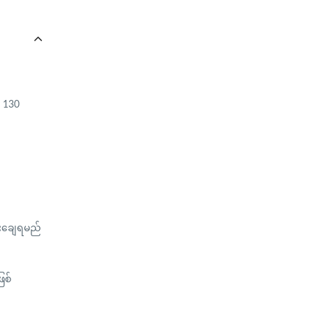
M 130
ပေးချေရမည်
ြစ်