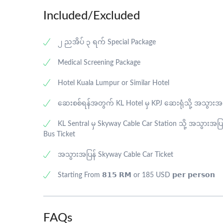
-ဆီးစစ်ခြင်း၊
Included/Excluded
-ကျောက်ကပ် စစ်ဆေးခြင်း၊
၂ ညအိပ် ၃ ရက် Special Package
Medical Screening Package
-သွေးတွင်းအဆီဓာတ် စစ်ဆေးခြင်း၊
Hotel Kuala Lumpur or Similar Hotel
-ဆီးချို၊ သွေးချို စစ်ဆေးခြင်း၊
ဆေးစစ်ရန်အတွက် KL Hotel မှ KPJ ဆေးရုံသို့ အသွားအပ
-သွေးလေးဖက်နာရောဂါ စစ်ဆေးခြင်း၊
KL Sentral မှ Skyway Cable Car Station သို့ အသွားအပြ
Bus Ticket
-အသည်း စစ်ဆေးခြင်း၊
အသွားအပြန် Skyway Cable Car Ticket
-ဆစ်ဖလစ်ရောဂါ ကုသစစ်ဆေးခြင်း၊
Starting From 𝟴𝟭𝟱 𝗥𝗠 or 185 USD 𝗽𝗲𝗿 𝗽𝗲𝗿𝘀𝗼𝗻
-သိုင်းရွိုက်ဂလင်း စစ်ဆေးခြင်း၊
FAQs
-အသည်းရောင်အသားဝါဘီရောဂါ စစ်ဆေးခြင်း၊