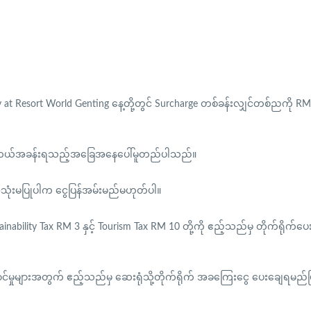
day at Resort World Genting နေ့တို့တွင် Surcharge တစ်ခန်းလျှင်တစ်ညကို R
 ဟိုတယ်အခန်းရသည့်အခြေအနေပေါ်မူတည်ပါသည်။
အသုံးမပြုပါက ငွေပြန်အမ်းမည်မဟုတ်ပါ။
inability Tax RM 3 နှင့် Tourism Tax RM 10 တို့ကို ဧည့်သည်မှ တိုက်ရိုက်
ာင်မှုများအတွက် ဧည့်သည်မှ ဆေးရုံသို့တိုက်ရိုက် အခကြေးငွေ ပေးချေရမည်ဖ