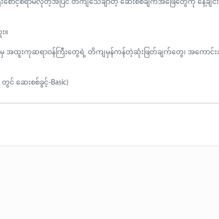
စောင့်စရာမလိုတဲ့အပြင် တိကျသေချာတဲ့ ဆေးစစ်ချက်အဖြေတွေကို နေ့ချင်းသိရ
ူး။
ကာမှ အထူးကုဆရာဝန်ကြီးတွေရဲ့ တိကျမှန်ကန်တဲ့ဆုံးဖြတ်ချက်တွေ၊ အကောင်းဆ
တွင် ဆေးစစ်ခွင့်-Basic)