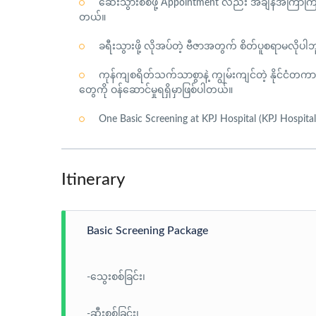
ဆေးသွားစစ်ဖို့ Appointment လည်း အချိန်အကြာကြီး
တယ်။
ခရီးသွားဖို့ လိုအပ်တဲ့ ဗီဇာအတွက် စိတ်ပူစရာမလိုပါဘ
ကုန်ကျစရိတ်သက်သာစွာနဲ့ ကျွမ်းကျင်တဲ့ နိုင်ငံတ
တွေကို ဝန်ဆောင်မှုရရှိမှာဖြစ်ပါတယ်။
One Basic Screening at KPJ Hospital (KPJ Hospital 
Itinerary
Basic Screening Package
-သွေးစစ်ခြင်း၊
-ဆီးစစ်ခြင်း၊