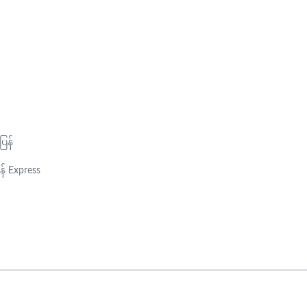
ြန်
န် Express