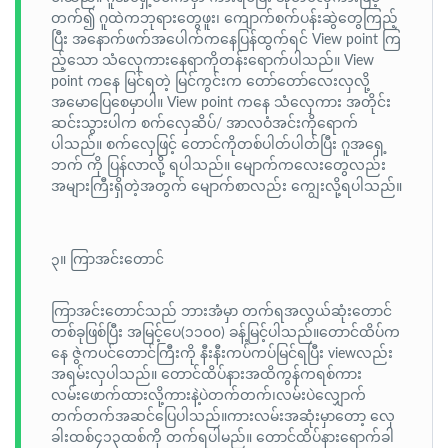
တက်၍ ဂူထဲကဘုရားတွေဖူး၊ ကျောက်စက်ပန်းဆွဲတွေကြည့်
ပြီး အနောက်ဖက်အပေါက်ကနေပြန်ထွက်ရင် View point ကြ
ည့်သော သံလှေကားနေရာကိုတန်းရောက်ပါသည်။ View
point ကနေ မြင်ရတဲ့ မြင်ကွင်းက တော်တော်လေးလှလို့
အမောပြေစေမှာပါ။ View point ကနေ သံလှေကား အတိုင်း
ဆင်းသွားပါက စက်လှေဆိပ်/ အာလဝံအင်းကိုရောက်
ပါသည်။ စက်လှေဖြင့် တောင်ကိုတစ်ပါတ်ပါတ်ပြီး ဂူအရှေ့
ဘက် ကို ပြန်လာလို့ ရပါသည်။ မျောက်ကလေးတွေလည်း
အများကြီးရှိတဲ့အတွက် မျောက်စာလည်း ကျွေးလို့ရပါသည်။
၃။ ကြာအင်းတောင်
ကြာအင်းတောင်သည် ဘားအံမှာ တက်ရအလွယ်ဆုံးတောင်
တစ်ခုဖြစ်ပြီး အမြင့်ပေ(၁၁၀၀) ခန့်မြင့်ပါသည်။တောင်ထိပ်က
နေ ဇွဲကပင်တောင်ကြီးကို နီးနီးကပ်ကပ်မြင်ရပြီး viewလည်း
အရမ်းလှပါသည်။ တောင်ထိပ်နားအထိကွန်ကရစ်ကား
လမ်းဖောက်ထားလို့ကားနဲ့ပဲတက်တက်၊လမ်းပဲလျှောက်
တက်တက်အဆင်ပြေပါသည်။ကားလမ်းအဆုံးမှာတော့ လှေ
ခါးထစ်၄၁၃ထစ်ကို တက်ရပါမည်။ တောင်ထိပ်နားရောက်ခါ