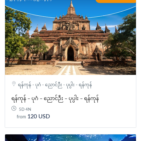
၁၅။ စိတ္တသုခရေကန်
ကော့ကသောင်ဂူ ရှေ့မှ ကြည်လင်တောက်ပနေသော စိတ္တ
သုခရေကန်တွင် အလှဓါတ်ပုံများရိုက်ကူးကြပါမည်။
၁၆။ တောင်ဝိုင်းတောင်
မိုးရာသီတွင် တိမ်ပင်လယ်ဖြစ်တတ်ပြီး ဘားအံ ရဲ့ စိမ်းစို
မြူဆိုင်းနေသော အလှကို တောင်ဝိုင်းတောင်ထိပ်ကနေ
ရင်သပ်ရှုမောဖွယ် နေဝင်ချိန်အလှကို ခံစားပြီး တနေ့တာ
ကုန်ဆုံးပါမည်။
ရန်ကုန် - ပုဂံ - ညောင်ဉီး - ပုပ္ပါး - ရန်ကုန်
ရန်ကုန် – ပုဂံ – ညောင်ဉီး – ပုပ္ပါး – ရန်ကုန်
5D 4N
120 USD
from