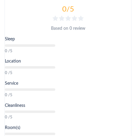
ဗြဟ္မာတို့၏ အပူဇော်ခံခဲ့သည်ဟု အဆိုရှိခဲ့ဖူးပါသည်။
သွားလာနေတဲ့ကြားထဲမှ ဖြတ်သန်းသွားလာ ရသောထူးခြား
မင်းကြီးသည် မြတ်စွာဘုရားညွှန်သောနေရာတွင် တည်ထားခဲ့
0
/5
တဲ့ ခံစားမှုမျိုးကိုရရှိစေမှာဖြစ်သလို ငါးလေးတွေကိုလည်း
သော ရွှေယင်မျှော်ဘုရားအား လည်ပတ်ဖူးမျှော်ကြပါမည်။
အစာကြွေးလို့ရပါသည်။ သစ်သားတံတားတစ်လျှောက်ပျော်
ရွှင်စွာ လည်ပတ်ကြပါမည်။
Based on
0 review
၁၁။ ဆန္ဒန်ဂူ
Sleep
0 /5
ဘားအံ ရှိ သဘာဝ ထုံးကျောက်ဂူများအနက်မှ အကြီးဆုံး ဂူ
တစ်ဂူဖြစ်ပြီး ဂူထဲတွင် ကျောက်ထွင်းအုတ်ခွက် ဘုရားများ
Location
ကိုလည်းလေ့လာတွေ့ရှိရမှာဖြစ်ပါသည်။ ဆန္ဒန်ဂူတွင် OWAY
0 /5
၏ အစီစဉ်ဖြင့် လှေစီးကြပါမည်။
Service
၁၂။ လွန်းညရေပြာအိုင်
0 /5
လွန်းညရေပြာအိုင်သည်ဘားအံမြို့မှအိန္ဒူအကျော်လွန်းည
Cleanliness
ကျေးရွာတွင်တည်ရှိပါသည်။ယင်းရေပြာအိုင်မှာရေကစားရန်
0 /5
အတွက်အသင့်အတင့်အကျယ်ဝန်းရှိပြီး တစ်နှစ်ပတ်လုံးရေမ
ပြာဘဲ မိုးရာသီကာလတွင်ပိုပြာပါသည်။ ရေပြာအိုင်ရှိ
Room(s)
တောင်ခြေသို့သွားရာလယ်ကွင်းပြင်များကို ဖြတ်သန်း