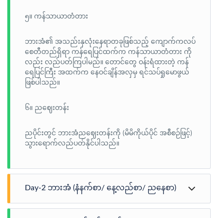
၅။ ကန်သာယာတံတား
ဘားအံ၏ အသည်းနှလုံးနေရာတခုဖြစ်သည့် ကျောက်ကလပ်
စေတီတည်ရှိရာ ကန်ရေပြင်ထက်က ကန်သာယာတံတား ကို
လည်း လည်ပတ်ကြပါမည်။ တောင်တွေ ဝန်းရံထားတဲ့ ကန်
ရေပြင်ကြီး အထက်က နေဝင်ချိန်အလှမှ ရင်သပ်ရှုမောဖွယ်
ဖြစ်ပါသည်။
၆။ ညဈေးတန်း
ညပိုင်းတွင် ဘားအံညဈေးတန်းကို (မိမိကိုယ်ပိုင် အစီစဉ်ဖြင့်)
သွားရောက်လည်ပတ်နိုင်ပါသည်။
Day-2 ဘားအံ (နံနက်စာ/ နေ့လည်စာ/ ညနေစာ)
ဟိုတယ်တွင် အရသာရှိသော နံနက်စာသုံးဆောင်ပြီး