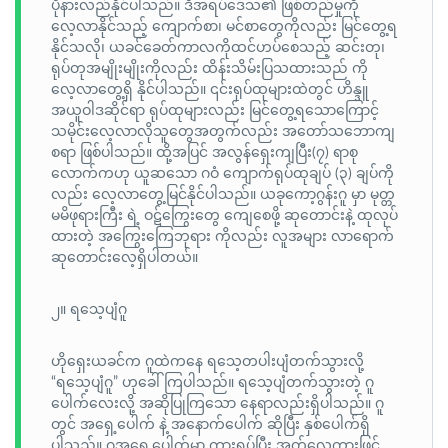
ပိုနားလည်နိုင်ပါသည်။ ဒီအရပ်ဒေသ၏ ဖြစ်တည်မှုကို
လေ့လာနိုင်သည့် ကျောက်စာ၊ မင်စာတွေကိုလည်း မြင်တွေ့ရ
နိုင်သလို၊ ယခင်ခေတ်ကာလကိုထင်ဟပ်စေသည့် ဆင်းတု၊
ရုပ်တုအမျိုးမျိုးကိုလည်း ထိန်းသိမ်းပြသထားသည် ကို
လေ့လာတွေ့ရှိ နိုင်ပါသည်။ ၎င်းရုပ်ထုများထဲတွင် ဟိန္ဒူ
အယူဝါဒဆိုင်ရာ ရုပ်ထုများလည်း မြင်တွေ့ရသောကြောင့်
သမိုင်းလေ့လာလိုသူတွေအတွက်လည်း အတော်သဘောကျ
စရာ ဖြစ်ပါသည်။ ထို့အပြင် အလွန်ရှေးကျပြီး(၇) ရာစု
လောက်ကဟု ယူဆသော ဂဝံ ကျောက်ရုပ်ထုချပ် (၃) ချပ်ကို
လည်း လေ့လာတွေ့မြင်နိုင်ပါသည်။ ယခုကော့ဂွန်းဂူ မှာ မုတ္တ
မမိဖုရားကြီး ရဲ့ ဝဋ်ကြွေးတွေ ကျေစေဖို့ ဆုတောင်းနဲ့ ထုလုပ်
ထားတဲ့ အကြွေးကြေဘုရား ကိုလည်း လူအများ လာရောက်
ဆုတောင်းလေ့ရှိပါတယ်။
၂။ ရသေ့ပျံဂူ
ဟိုရှေးယခင်က ဂူထဲကနေ ရသေ့တပါးပျံတက်သွားလို့
“ရသေ့ပျံဂူ” ဟုခေါ်ကြပါသည်။ ရသေ့ပျံတက်သွားတဲ့ ဂူ
ပေါက်လေးလို့ အဆိုပြုကြသော နေရာလည်းရှိပါသည်။ ဂူ
တွင် အရှေ့ပေါက် နဲ့ အနောက်ပေါက် ဆိုပြီး နှစ်ပေါက်ရှိ
ပါသည်။ ဂူအရှေ့ပေါက်မှာ ကားရပ်ပြီး အုတ်လှေကားဖြင့်