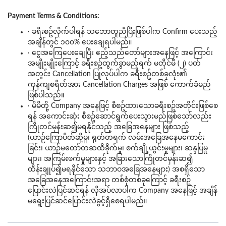
Payment Terms & Conditions:
· ခရီးစဥ်လိုက်ပါရန် သဘောတူညီပြီးဖြစ်ပါက Confirm ပေးသည့်
အချိန်တွင် ၁၀၀% ပေးချေရပါမည်။
· ငွေအကြေပေးချေပြီး ဧည့်သည်တော်များအနေဖြင့် အကြောင်း
အမျိုးမျိုးကြောင့် ခရီးစဥ်ထွက်ခွာမည့်ရက် မတိုင်မီ (၂) ပတ်
အတွင်း Cancellation ပြုလုပ်ပါက ခရီးစဥ်တစ်ခုလုံး၏
ကုန်ကျစရိတ်အား Cancellation Charges အဖြစ် ကောက်ခံမည်
ဖြစ်ပါသည်။
· မိမိတို့ Company အနေဖြင့် စီစဥ်ထားသောခရီးစဥ်အတိုင်းဖြစ်စေ
ရန် အကောင်းဆုံး စီစဥ်ဆောင်ရွက်ပေးသွားမည်ဖြစ်သော်လည်း
ကြိုတင်မှန်းဆ၍မရနိုင်သည့် အခြေအနေများ ဖြစ်သည့်
(ယာဉ်ကြောပိတ်ဆို့မှု၊ ရုတ်တရက် လမ်းအခြေအနေမကောင်း
ခြင်း၊ ယာဉ်မတော်တဆထိခိုက်မှု၊ စက်ချို့ယွင်းမှုများ၊ ဆန္ဒပြမှု
များ၊ အကြမ်းဖက်မှုများနှင့် အခြားသောကြိုတင်မှန်းဆ၍
ထိန်းချုပ်၍မရနိုင်သော သဘာဝအခြေအနေများ) အစရှိသော
အခြေအနေအကြောင်းအရာ တစ်စုံတစ်ခုကြောင့် ခရီးစဥ်
ပြောင်းလဲပြင်ဆင်ရန် လိုအပ်လာပါက Company အနေဖြင့် အချိန်
မရွေးပြင်ဆင်ပြောင်းလဲခွင့်ရှိစေရပါမည်။