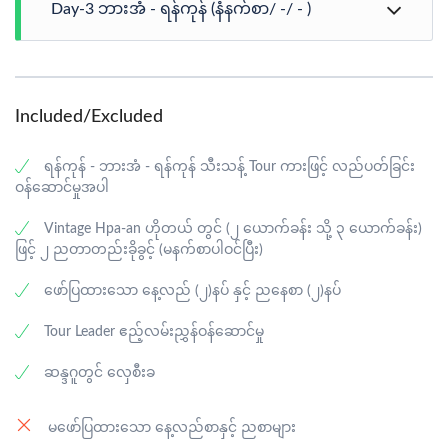
Day-3 ဘားအံ - ရန်ကုန် (နံနက်စာ/ -/ - )
သည့်နောက် နံနက် (၀၇:၃၀) အချိန်တွင် ဒုတိယမြောက်နေ့
လည်ပတ်ခြင်းခရီးစဉ် အတွက် ဟိုတယ်တွင် OWAY၏အ
စီစဉ်ဖြင့်လာရောက်ခေါ်ဆောင်ပါမည်။ ဒုတိယမြောက်နေ့
ဟိုတယ်တွင် နံနက်စာသုံးဆောင်ပြီးနောက် Check-out
အတွက် တစ်နေ့တာအား OWAY ၏ အစီစဉ်ဖြင့် ပျော်ရွှင်စွာ
ပြုလုပ်ပြီး နံနက် ၁၀:၀၀ အချိန်တွင် ဟိုတယ်မှ စတင် ထွက်
လည်ပတ်ကုန်ဆုံးကြပါမည်။ နေ့ခင်းစာ နှင့် ညနေစာအား
ခွာကြပါမည်။ Check-out ပြုလုပ်ပြီးသည့်နောက် ဘုရင့်ညီဂူ
Included/Excluded
OWAY မှ စီစဉ်ထားသော ဒေသစားသောက်ဆိုင်တွင် အရသာ
နှင့် ရွှေယျဉ်မျှော်ဘုရား တို့ကို လည်ပတ်ပြီး ရန်ကုန်သို့ခရီး
ရှိရှိသုံးဆောင်ကြပါမည်။ တစ်နေ့တာ လည်ပတ်ခြင်း ခရီးစဉ်
ဆက်ပါမည်။ ယနေ့အတွက်နေ့လည်စာ ကို လမ်းခရီး ရှိ
ကို လှပသော နေဝင်ချိန်ဖြင့် ပျော်ရွှင်စွာ ကုန်ဆုံးပြီး
(ဒေသစားသောက်ဆိုင်တွင်မိမိအစီစဉ်ဖြင့်) သုံးဆောင်ကြပါ
ရန်ကုန် - ဘားအံ - ရန်ကုန် သီးသန့် Tour ကားဖြင့် လည်ပတ်ခြင်း
နောက်တွင် ဟိုတယ်သို့ပြန်ကာအေးချမ်းစွာ အိပ်စက်အနားယူ
မည်။ အိမ််အပြန်လက်ဆောင် ဒေသထွက်အသီးနှံများဝယ်ယူ
ဝန်ဆောင်မှုအပါ
ပါမည်။
ရန် ကျိုက်ကော်သစ်သီးတန်းတွင် ရပ်နားပေးပါမည်။ ညနေ
၀၇:၀၀ ဝန်းကျင်ခန့်တွင် ရန်ကုန်သို့ပြန်လည်ရောက်ရှိပြီး
Vintage Hpa-an ဟိုတယ် တွင် (၂ ယောက်ခန်း သို့ ၃ ယောက်ခန်း)
ပျော်ရွှင်ဖွယ် ဘားအံ ခရီးစဉ်လေးအောင်မြင်စွာပြီးဆုံးပြီ ဖြစ်
ဖြင့် ၂ ညတာတည်းခိုခွင့် (မနက်စာပါဝင်ပြီး)
၇။ နောင်ခရိုင်ဂူ
ပါသည်။
ဖော်ပြထားသော နေ့လည် (၂)နပ် နှင့် ညနေစာ (၂)နပ်
ဒုတိယနေ့ခရီးစဉ်ကို နောင်ခရိုင်ဂူဖြင့် စတင်ပါမည်။ နောင်
၁၇။ ဘုရင့်ညီဂူ
ခရိုင်ဂူ ကို မနက်ပိုင်းသွားလည်ခြင်းဖြင့် လူလည်းရှင်းပြီး ရေ
Tour Leader ဧည့်လမ်းညွှန်ဝန်ဆောင်မှု
လည်းကြည်နေလို့ ဓါတ်ဖမ်းဖို့ ကောင်းဆုံးအချိန်ဖြစ်ပါသည်။
ဂူထဲတွင် ယခုလို မိုးတွင်းဆိုရင် ရေတွေပြည့်ပြီး အရမ်းလှလို့
ဆန္ဒဂူတွင် လှေစီးခ
ရှေ့နှစ်ပေါင်း ၉၀၀ ခန့်လောက်တွင် ဘုရင်ကြီး တရား
နေပြီး ဘားအံကတော့ မိုးများလေပိုလှလာလေဖြစ်ပါသည်။
ကျင့်ကြံပြီး နတ်ရွာစံသော ဂူဖြစ်သဖြင့် ဘုရင်ကြီးဂူ ဟုတ်
အမည်တွင်ရာမှ ကာလကြာညောင်းသောအခါ ဘုရင့်ညီဂူ ဟု
မဖော်ပြထားသော နေ့လည်စာနှင့် ညစာများ
အမည်တွင်သည်။ ဘုရင့်ညီဂူသည် တောင်ကုန်းပေါ်တွင်
၈။ လုံမ္မနီဥယျာဉ် (ဇွဲကပင်တောင်ခြေ)