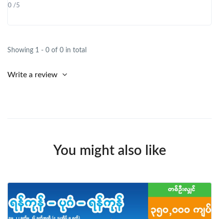
ဖောက်လုပ်ထားသော တံတားရှည်ရှည်လေးတစ်စင်းမှာ
0 /5
ကန်၏ အလှကို ပို၍ဆွဲ‌ဆောင်နေပါသည်။
၁၃။ နောင်လုံတောင်ကြားလမ်း
Showing 1 - 0 of 0 in total
ဘားအံတွင် အလှဓာတ်ပုံရိုက်လို့ကောင်းသော အလှဆုံးနေရာ
တွေထဲမှ နေရာတစ်ခုလည်းဖြစ်ပါသည်။ ဘားအံကို
Write a review
အလည်အပတ်ရောက်သူတိုင်း ဘားအံရဲ့ View Point တစ်
နေရာဖြစ်တဲ့ နောင်လုံတောင်ကြား View Point မှာ အလှ
ဓာတ်ပုံရိုက်ဖို့ photo stop လုပ်ကြပါမည်။
၁၄။ ကော့ကသောင်ဂူ
You might also like
ဂူအတွင်း၌ ဓမ္မစကြာပုံတော်များ၊ ဓာတ်တော်ခန်း၊ ရေကန်၊
သံလမ်းတံခါး၊ ရုပ်ရှင်ပုံစံဗုဒ္ဓရုပ်ပွားများ၊ ရှေးအုပ်ဆရာတော်
များထိုင်သုံးသော ဂူငယ်များနှင့် ပုံပြင်ဆန်သည့် ကြာပွင့်
စသည်ဖြင့် မြင်တွေ့နိုင်ပါသည်။ ဂူပေါက်အကျယ် ၄၀ ပေ
အနံ၊ အရှည် ၆၅ ပေရှိပြီး အတွင်းတွင် အလင်းရောင်
အားနည်းပါသည်။