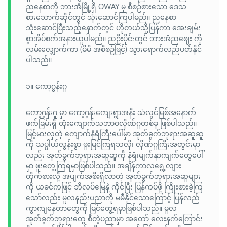
ညနေစာကို ဘားအံမြို့ရှိ OWAY မှ စီစဉ်စားသော ဒေသ
စားသောက်ဆိုင်တွင် သုံးဆောင်ကြပါမည်။ ညနေစာ
သုံးဆောင်ပြီးသည့်နောက်တွင် ဟိုတယ်သို့ပြန်ကာ အေးချမ်း
စွာအိပ်စက်အနားယူပါမည်။ ညဦးပိုင်းတွင် ဘားအံညဈေး ကို
လမ်းလျှောက်ကာ (မိမိ အစီစဉ်ဖြင့်) သွားရောက်လည်ပတ်နိုင်
ပါသည်။
၁။ ကော့ဂွန်းဂူ
ကော့ဂွန်းဂူ မှာ ကော့ဂွန်းကျေးရွာအနီး သံလွင်မြစ်အနောက်
ဖက်ခြမ်းရှိ ထုံးကျောက်သဘာဝလိုဏ်ဂူတစ်ခု ဖြစ်ပါသည်။
မြင့်မားလှတဲ့ ကျောက်နံရံကြီးပေါ်မှာ အုတ်ခွက်ဘုရားအဆူဆူ
ကို သပ္ပါယ်လွန်းစွာ ဖူးမြင်ကြရသလို၊ လိုဏ်ဂူကြီးအတွင်းမှာ
လည်း အုတ်ခွက်ဘုရားအဆူဆူကို နံရံ၊မျက်နှာကျက်တွေပေါ်
မှာ ဖူးတွေ့ကြရမှာဖြစ်ပါသည်။ အချိန်ကာလရွေ့လျား
တိုက်စားလို့ အပျက်အစီးရှိလာတဲ့ အုတ်ခွက်ဘုရားအဆူများ
ကို ယခင်ကဖြင့် ဘိလပ်မြေနဲ့ ကိုင်ပြီး ပြန်ကပ်ဖို့ ကြိုးစားခဲ့ကြ
သော်လည်း မူလနည်းပညာကို မမီနိုင်သောကြောင့် ပြန်လည်
ကွာကျနေတာတွေကို မြင်တွေ့ရမှာဖြစ်ပါသည်။ မူလ
အုတ်ခွက်ဘုရားတွေ စီတဲ့ပညာမှာ အတော် လေးနက်ကြောင်း