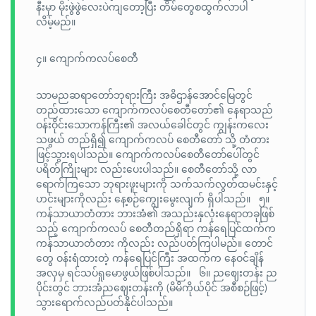
နီးမှာ မိုးဖွဲဖွဲလေးပဲကျတော့ပြီး တိမ်တွေစထွက်လာပါ
လိမ့်မည်။
၄။ ကျောက်ကလပ်စေတီ
သာမညဆရာတော်ဘုရားကြီး အဓိဌာန်အောင်မြေတွင်
တည်ထားသော ကျောက်ကလပ်စေတီတော်၏ နေရာသည်
ဝန်းဝိုင်းသောကန်ကြီး၏ အလယ်ခေါင်တွင် ကျွန်းကလေး
သဖွယ် တည်ရှိ၍ ကျောက်ကလပ် စေတီတော် သို့ တံတား
ဖြင့်သွားရပါသည်။ ကျောက်ကလပ်‌စေတီ‌တော်ပေါ်တွင်
ပရိတ်ကြိုးများ လည်းပေးပါသည်။ စေတီတော်သို့ လာ
ရောက်ကြသော ဘုရားဖူးများကို သက်သက်လွတ်ထမင်းနှင့်
ဟင်းများကိုလည်း နေ့စဉ်ကျွေးမွေးလျက် ရှိပါသည်။ ၅။
ကန်သာယာတံတား ဘားအံ၏ အသည်းနှလုံးနေရာတခုဖြစ်
သည့် ကျောက်ကလပ် စေတီတည်ရှိရာ ကန်ရေပြင်ထက်က
ကန်သာယာတံတား ကိုလည်း လည်ပတ်ကြပါမည်။ တောင်
တွေ ဝန်းရံထားတဲ့ ကန်ရေပြင်ကြီး အထက်က နေဝင်ချိန်
အလှမှ ရင်သပ်ရှုမောဖွယ်ဖြစ်ပါသည်။ ၆။ ညဈေးတန်း ည
ပိုင်းတွင် ဘားအံညဈေးတန်းကို (မိမိကိုယ်ပိုင် အစီစဉ်ဖြင့်)
သွားရောက်လည်ပတ်နိုင်ပါသည်။