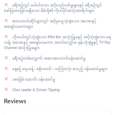
တည်ရှိပြီး အုတ်လှေကားများဖြင့် အပေါ်သို့ တက်ရောက်ကြ
ခရီးစဥ်တွင် မပါဝင်သော အပိုလည်ပတ်မှုများနှင့် ခရီးစဉ်တွင်
ပါမည်။ တောင်စောင်းတစ်လျှောက်တွင် နှစ်ကျိပ်ရှစ်ဆူ
ဖော်ပြထားခြင်းမရှိသော မိမိတို့၏ ကိုယ်ပိုင်အသုံးစားရိတ်များ
ဇွဲကပင်တောင်ခြေရှိ လုံမ္မနီဥယျာဉ်တွင် ဘုရားဖူး ဓါတ်ပုံရိုက်
ဘုရားများနှင့် ဂူအတွင်းတွင် ရှေးဟောင်းဘုရားများကို
လို့ရသည့်အပြင် (မိမိအစီစဉ်ဖြင့်) ပျော်စရာ Cable လည်းစီး
ဖူးမြော်ပါမည်။ ဂူသည် ၁ ဖာလုံခန့် ရှည်လျားပါသည်။ ဘုရင့်
စားသောက်ဆိုင်များတွင် အပိုမှာယူသုံးစွဲသော အအေးနှင့်
နိုင်ပါသေးသည်။
ညီဂူအခြေတွင် သဘာဝအလျှောက် ဖြစ်ပေါ်နေသော ရေပူ၊
အဖျော်ယမကာများ
ရေအေးစိမ့်စမ်းအိုင်လည်း ရှိပါသည်။ ဂူထဲတွင် ဂဝံကျောက်
အုတ်၊ ရှေးခေတ်ဟောင်း လက်လုပ်မြေအုတ်တို့ဖြင့် ထွင်းထု
၉။ ထွန့်ပတိုင်ရေကန်
ဟိုတယ်တွင်သုံးစွဲ‌သော Mini Bar အသုံးပြုခနှင့် အပိုသုံးစွဲသော ရေ
ထားသော ဘုရားများစွာကိုလည်း ဖူးမျှော်ကြပါမည်။
သန့်၊ အအေးနှင့် အဖျော်ယမကာ၊ အဝတ်လျှော်ခ၊ ဖုန်းသုံးစွဲမှုနှင့် TV Pay
Channel အသုံးပြုခများ
နက်မှောင် နေသောတောင်ကြီးကို နောက်ခံထားပြီး
၁၈။ ရွှေယင်မျှော်
ကျောက်စိမ်းရောင် တလက်လက် တောက်ပနေသည့် ရေကန်
ခရီးစဥ်တစ်လျှောက် အစားအသောက်ဝန်ဆောင်မှု
ပေါ်တွင် ဝါးတံတား ငယ်လေးတစ်ခုထိုးထားပြီး ထိုတံတား
လေးပေါ်မှ ဓာတ်ပုံရိုက်ကူးကြပါမည်။ ရိုးရိုးရှင်းရှင်းလေး
ရွှေယင်မျှော်ဘုရားကြီးသည် သီရိဓမ္မာသောကမင်း၏
နေ့စဥ် ရေသန့် ၊ စနိုးတာဝါ ၊ သကြားလုံး စသည့် ဝန်ဆောင်မှုများ
လှပစွာ ဆွဲဆောင်ထားတဲ့ ထွန့်ပတိုင်ရေကန်၏ ပတ်ဝန်းကျင်
ကောင်းမှုတော် တစ်ခုဖြစ်သည်ဟုယူဆကြပါသည်။ သီရိဓမ္မာ
သည်လည်း သာယာလှပါသည်။
သောကမင်းသည် သာသနာသက္ကရာဇ် ၂၃၅ ခုနှစ်တွင် အရှင်
အ‌ခြေခံ ဆေးဝါး ဝန်ဆောင်မှု
ယောနကမထေရ်နှင့် မထေရ်ကြီးများနှင့် သာသနာထွန်းကား
စေရန် တိုင်းခန်းလှည့်ခဲ့ရာ စေတီတော်ကြီးတည်ထားရမည့်
၁၀။ သစ္စာတံတား
(Tour Leader & Driver) Tipping
နေရာသို့ ရောက်စဉ် မင်းကြီးပင့်ဆောင်လာသော
ဓာတ်တော်မွေတော်များသည် မြတ်စွာဘုရားရှင်တော်မြတ် နှစ်
Reviews
သစ္စာတွေ ခိုင်မြဲပါတယ်ဆိုသော ထွန့်ပတိုင်ရေကန်ထက်က
ဆူသဏ္ဌာန် တန်းခိုးတော်ပြတော်မူ၍ ကောင်းကင်မှ သက်
သစ္စာတံတား။ သစ်သားတံတားအမျိုးစားဖြစ်ပြီး ရေတက်ချိန်
ဆင်းလာပြီး အရှေ့အရပ်သို့မျက်နှာတော်မူလျှက် လူနတ်
ဆို တံတားပေါ်တွင်ရေတင်မဟုတ်ဘဲ ငါးတွေပါကူးခတ်