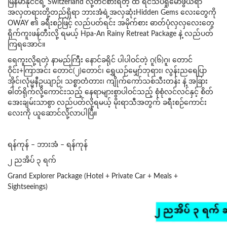
မြန်မာနိုင်ငံရဲ့ Switzerland လို့တင်စားရတဲ့ ထိ ရင်သပ်ရှုမောဖွယ်ရာ
အလှတရားတို့တည်ရှိရာ ဘားအံရဲ့အလှဆုံးHidden Gems လေးတွေကို
OWAY ၏ ခရီးစဉ်ဖြင့် လည်ပတ်ရင်း အမိုက်စား ဓာတ်ပုံလှလှလေးတွေ
ရိုက်ကူးဖန်တီးလို့ ရမယ့် Hpa-An Rainy Retreat Package နဲ့ လည်ပတ်
ကြရအောင်။
ရေကူးလို့ရတဲ့ နာမည်ကြီး နောင်ခရိုင် ပါပါဝင်တဲ့ ဂူ(၆)ဂူ၊ တောင်
ဝိုင်း+ကြာအင်း တောင်(၂)တောင်၊ ရွှေယဉ်မျှော်ဘုရား၊ လွန်းညရေပြာ
အိုင်၊လုံမ္မနီဥယျာဉ်၊ သစ္စာတံတား၊ ကျိုက်ကော်သစ်သီးတန်း နဲ့ အခြား
ဓါတ်ရိုက်လို့ကောင်းသည့် နေရာများစွာပါဝင်သည့် စုံစုံလင်လင်နှင့် စိတ်
အေးချမ်းသာစွာ လည်ပတ်လို့ရမယ့် မိုးရာသီအတွက် ခရီးစဉ်ကောင်း
လေးကို ယူဆောင်လို့လာပါပြီ။
ရန်ကုန် – ဘားအံ – ရန်ကုန်
၂ ညအိပ် ၃ ရက်
Grand Explorer Package (Hotel + Private Car + Meals +
Sightseeings)