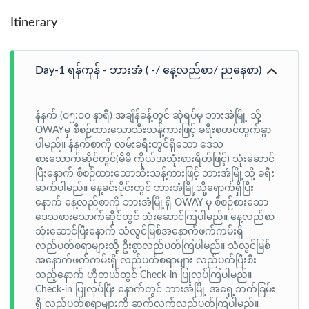
Itinerary
Day-1 ရန်ကုန် - ဘားအံ ( -/ နေ့လည်စာ‌/ ညနေစာ)
နံနက် (၀၅:၀၀ နာရီ) အချိန်ခန့်တွင် ဆုံရပ်မှ ဘားအံမြို့ သို့
OWAYမှ စီစဉ်ထားသောသီးသန့်ကားဖြင့် ခရီးစတင်ထွက်ခွာ
ပါမည်။ နံနက်စာကို လမ်းခရီးတွင်ရှိသော ဒေသ
စားသောက်ဆိုင်တွင်(မိမိ ကိုယ်အသုံးစားရိတ်ဖြင့်) သုံးဆောင်
ပြီးနောက် စီစဉ်ထားသောသီးသန့်ကားဖြင့် ဘားအံမြို့သို့ ခရီး
ဆက်ပါမည်။ နေ့ခင်းပိုင်းတွင် ဘားအံမြို့သို့ရောက်ရှိပြီး
နောက် နေ့လည်စာကို ဘားအံမြို့ရှိ OWAY မှ စီစဉ်စားသော
ဒေသစားသောက်ဆိုင်တွင် သုံးဆောင်ကြပါမည်။ နေ့လည်စာ
သုံးဆောင်ပြီးနောက် သံလွင်မြစ်အနောက်ဖက်ကမ်းရှိ
လည်ပတ်စရာများသို့ ဦးစွာလည်ပတ်ကြပါမည်။ သံလွင်မြစ်
အနောက်ဖက်ကမ်းရှိ လည်ပတ်စရာများ လည်ပတ်ပြီးစီး
သည့်နောက် ဟိုတယ်တွင် Check-in ပြုလုပ်ကြပါမည်။
Check-in ပြုလုပ်ပြီး နောက်တွင် ဘားအံမြို့ အရှေ့ဘက်ခြမ်း
ရှိ လည်ပတ်စရာများကို ဆက်လက်လည်ပတ်ကြပါမည်။