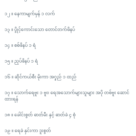
၁၂ ။ နေကာမျက်မှန် ၁ လက်
၁၃ ။ ပွိုင့်ကောင်းသော တောင်တက်ဖိနပ်
၁၄ ။ စစ်ဖိနပ် ၁ ရံ
၁၅ ။ ညှပ်ဖိနပ် ၁ ရံ
၁၆ ။ ဆိုင်ကယ်စီး မိုးကာ အ၇ှည် ၁ ထည်
၁၇ ။ သောက်ရေဗူး ၁ ဗူး၊ ရေအသောက်များသူများ အပို တစ်ဗူး ဆောင်
ထားရန်
၁၈ ။ ခေါင်းစွတ် ဓာတ်မီး နှင့် ဓာတ်ခဲ ၄ စုံ
၁၉ ။ ရေခဲ နှင်းကာ ဒူးစွတ်