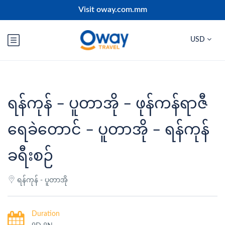
Visit oway.com.mm
USD
ရန်ကုန် – ပူတာအို – ဖုန်ကန်ရာဇီ
ရေခဲတောင် – ပူတာအို – ရန်ကုန်
ခရီးစဉ်
ရန်ကုန် - ပူတာအို
Duration