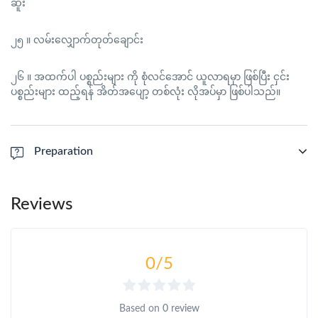
ဆူး
၂၅ ။ လမ်းလျှောက်တုတ်ချောင်း
၂၆ ။ အထက်ပါ ပစ္စည်းများ ကို စုံလင်အောင် ယူလာရမှာ ဖြစ်ပြီး ငှင်း
ပစ္စည်းများ ထည့်ရန် အိတ်အပျော့ တစ်လုံး လိုအပ်မှာ ဖြစ်ပါသည်။
Preparation
သာမာန် သူများအနေဖြင့် ရေခဲတောင်ခရီးစဉ် မစမှီ ရက် ၂၀ လောက်
အဆင်းအတက် လမ်းလျှောက်ထားရန် လိုအပ်ပါတယ်။
Reviews
ဖုန်ကန်ရာဇီ ရေခဲတောင်တက် ခရီးစဉ် မစမှီ ၁၀ ရက်လောက်အလိုတွင်
တစ်ရက် ၁ မိုင်နှုုန်း ဖြင့် ၁ နာရီခန့် အပြေးလေ့ကျင့် လျှင်ပို၍အဆင်ပြေ
0
/5
နိင်ပါတယ်။
တစ်ပတ်လောက် အလိုတွင် တစ်ရက်လျှင် ၃ မိုင်ခန့် လမ်းလျှောက်
Based on
0 review
လေ့ကျင့်ထား လျှင်ပိုအဆင်ပြေ ပါတယ်။