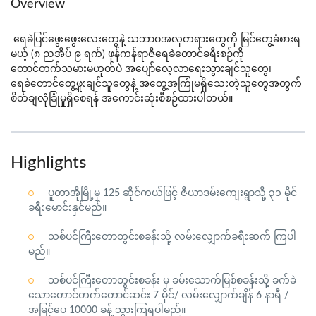
Overview
ရေခဲပြင်ဖွေးဖွေးလေးတွေနဲ့ သဘာဝအလှတရားတွေကို မြင်တွေ့ခံစားရ
မယ့်
(၈ ညအိပ် ၉ ရက်) ဖု
န်ကန်ရာဇီရေခဲတောင်ခရီးစဉ်ကို
တောင်တက်သမားမဟုတ်ပဲ အပျော်လေ့လာရေးသွားချင်သူတွေ၊
ရေခဲတောင်တွေ့ဖူးချင်သူတွေနဲ့ အတွေ့အကြုံမရှိသေးတဲ့သူတွေအတွက်
စိတ်ချလုံခြုံမှုရှိစေရန် အကောင်းဆုံးစီစဉ်ထားပါတယ်။
Highlights
ပူတာအိုမြို့မှ 125 ဆိုင်ကယ်ဖြင့် ဇီယာဒမ်းကျေးရွာသို့ ၃၁ မိုင်
ခရီးမောင်းနှင်မည်။
သစ်ပင်ကြီးတောတွင်းစခန်းသို့ လမ်းလျှောက်ခရီးဆက် ကြပါ
မည်။
သစ်ပင်ကြီးတောတွင်းစခန်း မှ ခမ်းသောက်မြစ်စခန်းသို့ ခက်ခဲ
သောတောင်တက်တောင်ဆင်း 7 မိုင်/ လမ်းလျှောက်ချိန် 6 နာရီ /
အမြင့်ပေ 10000 ခန့် သွားကြရပါမည်။