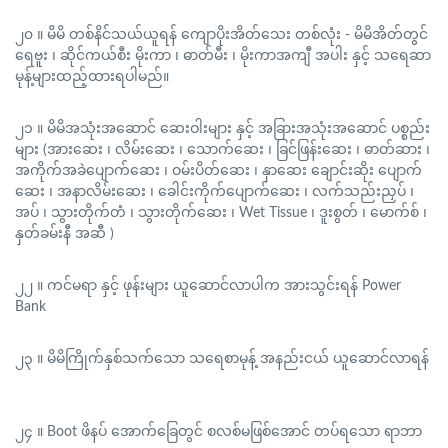
၂၀ ။ မိမိ တစ်နိင်သယ်ယူရန် ကျောပိုးအိတ်သေး တစ်လုံး - မိမိအိတ်တွင်
ရေဗူး ၊ ဆိုင်ကယ်စီး မိုးကာ ၊ ဓာတ်မီး ၊ မိုးကာအကျီ အပါး နှင့် သရေဆာ
မုန့်များထည့်ထားရပါမည်။
၂၁ ။ မိမိအသုံးအဆောင် ဆေးဝါးများ နှင့် အခြားအသုံးအဆောင် ပစ္စည်း
များ (အားဆေး ၊ လိမ်းဆေး ၊ သောက်ဆေး ၊ ခြင်ဖြန်းဆေး ၊ ဓာတ်ဆား ၊
အကိုက်အခဲပျောက်ဆေး ၊ ဝမ်းပိတ်ဆေး ၊ နှာဆေး ချောင်းဆိုး ပျောက်
ဆေး ၊ အနာလိမ်းဆေး ၊ ခေါင်းကိုက်ပျောက်ဆေး ၊ လက်သည်းညှပ် ၊
အပ် ၊ သွားတိုက်တံ ၊ သွားတိုက်ဆေး ၊ Wet Tissue ၊ ဒူးစွတ် ၊ မောက်စ် ၊
နှတ်ခမ်းနီ အဆီ )
၂၂ ။ ကင်မရာ နှင့် ဖုန်းများ ယူဆောင်လာပါက အားသွင်းရန် Power
Bank
၂၃ ။ မိမိကြိုက်နှစ်သက်သော သရေစာမုန့် အနည်းငယ် ယူဆောင်လာရန်
၂၄ ။ Boot ဖိနပ် အောက်ခြေတွင် စလစ်မဖြစ်အောင် တပ်ရသော ရာဘာ