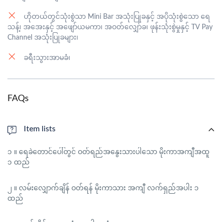
ဟိုတယ်တွင်သုံးစွဲသာ Mini Bar အသုံးပြုခနှင့် အပိုသုံးစွဲသော ရေ
သန့်၊ အအေးနှင့် အဖျော်ယမကာ၊ အဝတ်လျှော်ခ၊ ဖုန်းသုံးစွဲမှုနှင့် TV Pay
Channel အသုံးပြုခများ၊
ခရီးသွားအာမခံ၊
FAQs
Item lists
၁ ။ ရေခဲတောင်ပေါ်တွင် ဝတ်ရည်အနွေးသားပါသော မိုးကာအကျီအထူ
၁ ထည်
၂ ။ လမ်းလျှောက်ချိန် ဝတ်ရန် မိုးကာသား အကျီ လက်ရှည်အပါး ၁
ထည်