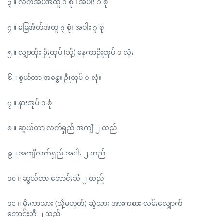
၃ ။ လက်အိပ်အထူ ၁ စုံ ၊ အပါး ၁ စုံ
၄ ။ ခြေအိတ်အထူ ၃ စုံ၊ အပါး ၃ စုံ
၅ ။ လျှာထိုး ဉီးထုပ် (သို့) နေကာဉီးထုပ် ၁ လုံး
၆ ။ စွယ်တာ အနွေး ဉီးထုပ် ၁ လုံး
၇ ။ နားအုပ် ၁ စုံ
၈ ။ ဆွယ်တာ လက်ရှည် အကျီ ၂ ထည်
၉ ။ အကျီလက်ရှည် အပါး ၂ ထည်
၁၀ ။ ဆွယ်တာ ဘောင်းဘီ ၂ ထည်
၁၁ ။ မိုးကာသား (သို့မဟုတ်) ဆွဲသား အားကစား လမ်းလျှောက်
ဘောင်းဘီ ၂ ထည်