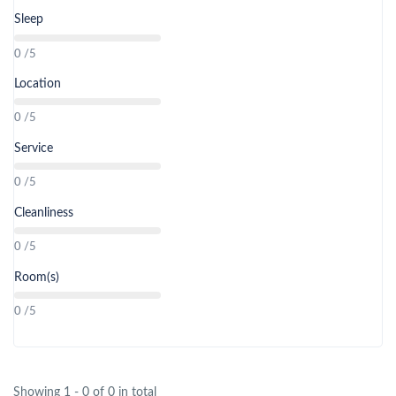
Sleep
တစ်နေ့လျှင် ထိုင်ထ အကြိမ် ၃၀ မှ ၄၀ ကြားထိုင်ထ ပြုလုပ်ခြင်း၊
0 /5
စက်ဘီးစီးခြင်း၊
ကြိုးခုံခြင်း၊
အပြေးလေ့ကျင့်ခြင်း၊
ကာယ
လေ့ကျင့်ခန်းများ ပုံမှန်လေ့ကျင့်ထားလျှင် ပို၍ အဆင်ပြေပါတယ်
။
Location
0 /5
တောင်တက်အတွေ့အကြုံ မရှိသေးသူများ အနေဖြင့် ပုံမှန်လမ်းလျှောက်
ထားရန် လိုအပ်ပါတယ်
။
Service
0 /5
Cleanliness
0 /5
Room(s)
0 /5
Showing 1 - 0 of 0 in total