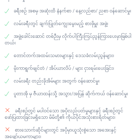
ခရီးစဉ် အစမှ အဆုံးထိ နံနက်စာ / နေ့လည်စာ/ ညစာ ဝန်ဆောင်မှု၊
လမ်းခရီးတွင် ချက်ပြုတ်ကျွေးမွေးမည့် စားဖိုမှူး အဖွဲ့၊
အဖွဲ့ခေါင်းဆောင် တစ်ဉီးမှ လိုက်ပါကြီးကြပ်ညွန်ကြားပေးမှာဖြစ်ပါ
တယ်၊
တောင်တက်အထမ်းသမားများနှင့် ဒေသခံလမ်းညွန်များ၊
မိုးကာရွက်ဖျင်တဲ / အိပ်ယာလိပ် / များ ငှားရမ်းပေးခြင်း၊
လမ်းခရီး တည်းခိုအိမ်များ အတွက် ဝန်ဆောင်မှု၊
ပူတာအို မှ ဇီယာထန်းသို့ အသွား/အပြန် ဆိုက်ကယ် ဝန်ဆောင်မှု၊
ခရီးစဉ်တွင် မပါဝင်သော အပိုလည်ပတ်မှုများနှင့် ခရီးစဉ်တွင်
ဖော်ပြထားခြင်းမရှိသော မိမိတို့၏ ကိုယ်ပိုင်အသုံးစားရိတ်များ၊
စားသောက်ဆိုင်များတွင် အပိုမှာယူသုံးစွဲသော အအေးနှင့်
အဖျော်ယမကာများ၊