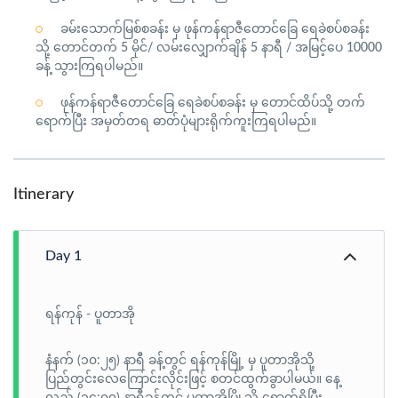
ခမ်းသောက်မြစ်စခန်း မှ ဖုန်ကန်ရာဇီတောင်ခြေ ရေခဲစပ်စခန်း
သို့ တောင်တက် 5 မိုင်/ လမ်းလျှောက်ချိန် 5 နာရီ / အမြင့်ပေ 10000
ခန့် သွားကြရပါမည်။
ဖုန်ကန်ရာဇီတောင်ခြေ ရေခဲစပ်စခန်း မှ တောင်ထိပ်သို့ တက်
ရောက်ပြီး အမှတ်တရ ဓာတ်ပုံများရိုက်ကူးကြရပါမည်။
Itinerary
Day 1
ရန်ကုန် - ပူတာအို
နံနက် (၁၀:၂၅) နာရီ ခန့်တွင် ရန်ကုန်မြို့ မှ ပူတာအိုသို့
ပြည်တွင်းလေကြောင်းလိုင်းဖြင့် စတင်ထွက်ခွာပါမယ်။ နေ့
လည် (၁၄:၀၀) နာရီခန့်တွင် ပူတာအိုမြို့သို့ ရောက်ရှိပြီး